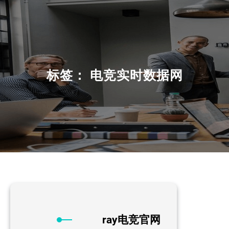
r
c
h
标签：
电竞实时数据网
ray电竞官网