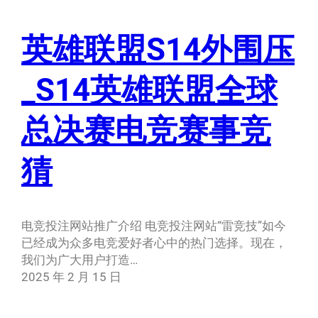
英雄联盟S14外围压
_S14英雄联盟全球
总决赛电竞赛事竞
猜
电竞投注网站推广介绍 电竞投注网站“雷竞技”如今
已经成为众多电竞爱好者心中的热门选择。现在，
我们为广大用户打造…
2025 年 2 月 15 日