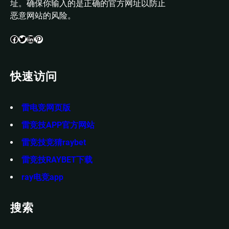
址。确保你输入的是正确的官方网址以防止
恶意网站的风险。
Facebook
Twitter
LinkedIn
Pinterest
快速访问
雷电竞网页版
雷竞技APP官方网站
雷竞技竞猜raybet
雷竞技RAYBET下载
ray电竞app
搜索