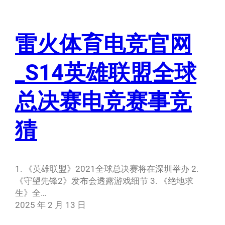
雷火体育电竞官网
_S14英雄联盟全球
总决赛电竞赛事竞
猜
1. 《英雄联盟》2021全球总决赛将在深圳举办 2.
《守望先锋2》发布会透露游戏细节 3. 《绝地求
生》全…
2025 年 2 月 13 日