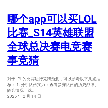
哪个app可以买LOL
比赛_S14英雄联盟
全球总决赛电竞赛
事竞猜
对于LPL的比赛进行竞猜预测，可以参考以下几点推
荐： 1. 分析队伍实力：查看参赛队伍的历史战绩、
阵容情况、选…
2025 年 2 月 14 日