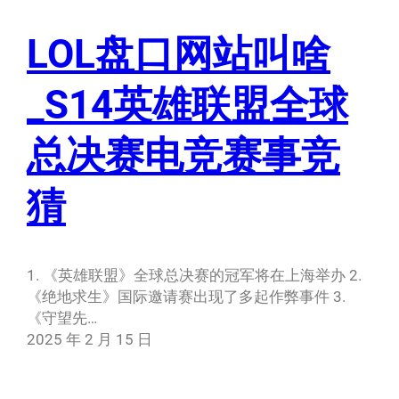
LOL盘口网站叫啥
_S14英雄联盟全球
总决赛电竞赛事竞
猜
1. 《英雄联盟》全球总决赛的冠军将在上海举办 2.
《绝地求生》国际邀请赛出现了多起作弊事件 3.
《守望先…
2025 年 2 月 15 日