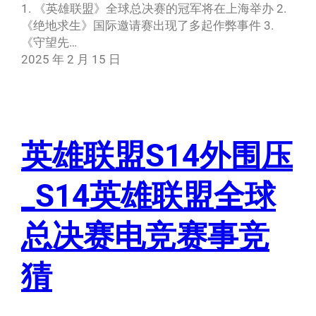
1. 《英雄联盟》全球总决赛的冠军将在上海举办 2.
《绝地求生》国际邀请赛出现了多起作弊事件 3.
《守望先…
2025 年 2 月 15 日
英雄联盟S14外围压
_S14英雄联盟全球
总决赛电竞赛事竞
猜