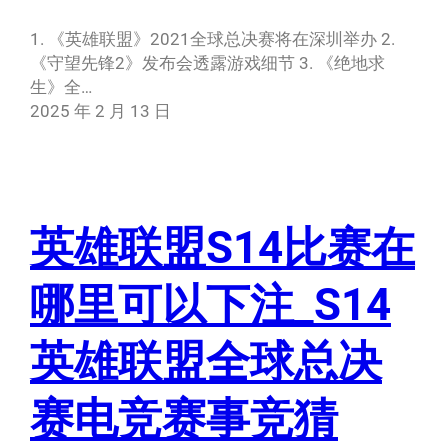
1. 《英雄联盟》2021全球总决赛将在深圳举办 2.
《守望先锋2》发布会透露游戏细节 3. 《绝地求
生》全…
2025 年 2 月 13 日
英雄联盟S14比赛在
哪里可以下注_S14
英雄联盟全球总决
赛电竞赛事竞猜