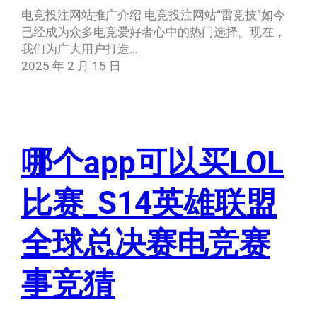
电竞投注网站推广介绍 电竞投注网站“雷竞技”如今
已经成为众多电竞爱好者心中的热门选择。现在，
我们为广大用户打造…
2025 年 2 月 15 日
哪个app可以买LOL
比赛_S14英雄联盟
全球总决赛电竞赛
事竞猜