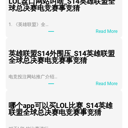
LOL盘口网站叫啥_S14英雄联盟全
球总决赛电竞赛事竞猜
1. 《英雄联盟》全…
：
Read More
L
O
L
英雄联盟S14外围压_S14英雄联盟
盘
全球总决赛电竞赛事竞猜
口
网
电竞投注网站推广介绍…
站
：
Read More
叫
英
啥
雄
_
联
哪个app可以买LOL比赛_S14英雄
S
盟
联盟全球总决赛电竞赛事竞猜
1
S
4
1
英