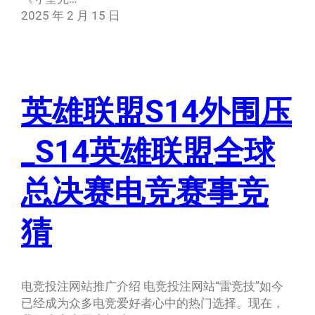
2025 年 2 月 15 日
英雄联盟S14外围压
_S14英雄联盟全球
总决赛电竞赛事竞
猜
电竞投注网站推广介绍 电竞投注网站“雷竞技”如今
已经成为众多电竞爱好者心中的热门选择。现在，