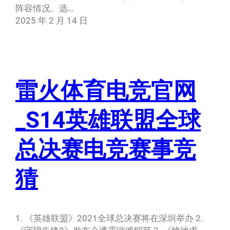
阵容情况、选…
2025 年 2 月 14 日
雷火体育电竞官网
_S14英雄联盟全球
总决赛电竞赛事竞
猜
1. 《英雄联盟》2021全球总决赛将在深圳举办 2.