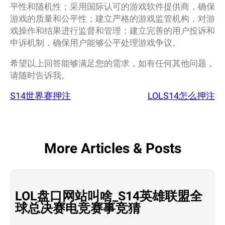
平性和随机性；采用国际认可的游戏软件提供商，确保
游戏的质量和公平性；建立严格的游戏监管机构，对游
戏操作和结果进行监督和管理；建立完善的用户投诉和
申诉机制，确保用户能够公平处理游戏争议。
希望以上回答能够满足您的需求，如有任何其他问题，
请随时告诉我。
S14世界赛押注
LOLS14怎么押注
More Articles & Posts
LOL盘口网站叫啥_S14英雄联盟全
球总决赛电竞赛事竞猜