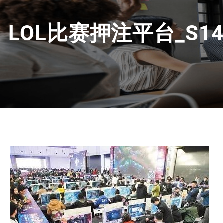
LOL比赛押注平台_S