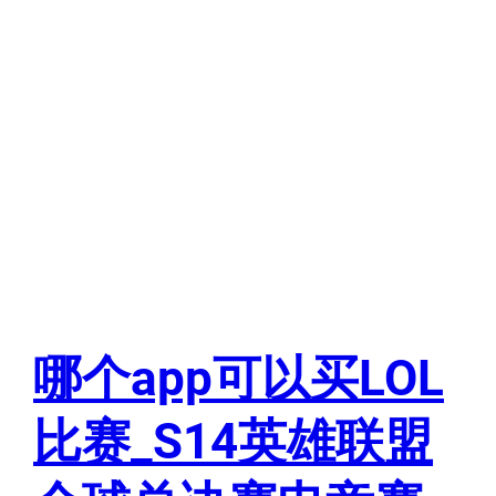
哪个app可以买LOL
比赛_S14英雄联盟