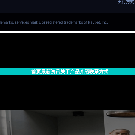
首页
最新资讯
关于
产品
介绍
联系方式