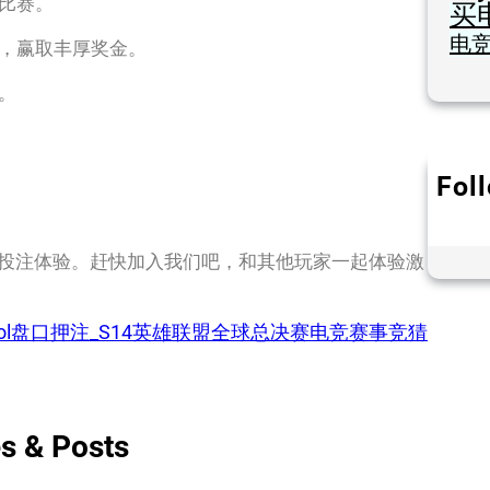
的比赛。
买
电
晓，赢取丰厚奖金。
。
Fol
投注体验。赶快加入我们吧，和其他玩家一起体验激
lol盘口押注_S14英雄联盟全球总决赛电竞赛事竞猜
es & Posts