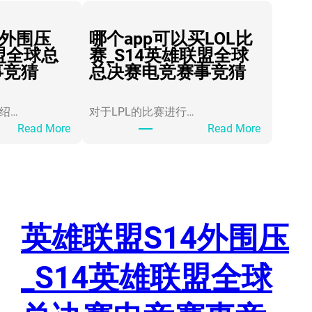
4外围压
哪个app可以买LOL比
联盟全球总
赛_S14英雄联盟全球
事竞猜
总决赛电竞赛事竞猜
绍…
对于LPL的比赛进行…
：
：
Read More
Read More
英
哪
雄
个
联
a
盟
p
S
p
英雄联盟S14外围压
1
可
4
以
外
买
_S14英雄联盟全球
围
L
压
O
_
L