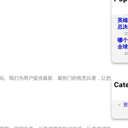
LO
决赛
2
英雄
总决
2
哪个
全球
2
站。我们为用户提供最新、最热门的电竞比赛，让您
Cat
文
新
资