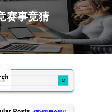
电竞赛事竞猜
rch
ular Posts