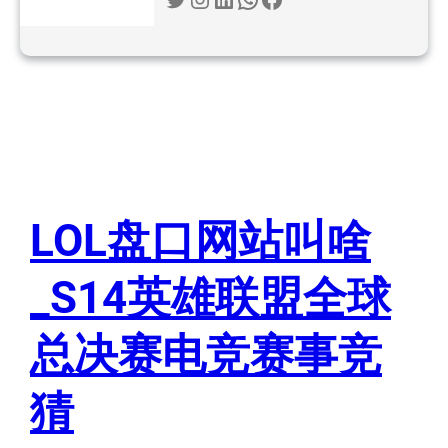
LOL盘口网站叫啥
_S14英雄联盟全球
总决赛电竞赛事竞
猜