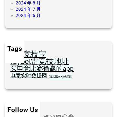
2024 年 8 月
2024 年 7 月
2024 年 6 月
Tags
JJB竞技宝
raybet雷竞技地址
买电竞比赛输赢的app
电竞实时数据网
雷竞技raybet体育
Follow Us
Twitter
Instagram
LinkedIn
WhatsApp
Facebook