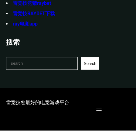
雷竞技竞猜raybet
雷竞技RAYBET下载
ray电竞app
搜索
S
Search
e
a
r
c
h
雷竞技您最好的电竞游戏平台