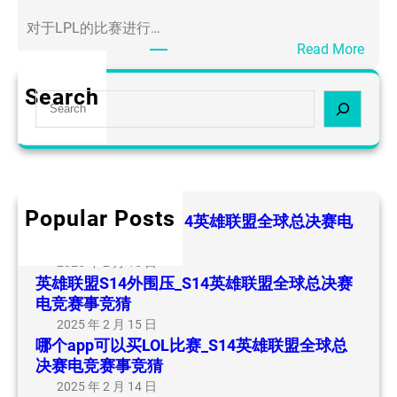
4
1
英
对于LPL的比赛进行…
4
雄
：
Read More
外
联
哪
围
盟
个
Search
压
S
全
a
_
e
球
p
S
a
总
p
1
r
决
可
4
c
赛
以
英
h
Popular Posts
电
买
LOL盘口网站叫啥_S14英雄联盟全球总决赛电
雄
竞
L
竞赛事竞猜
联
赛
O
2025 年 2 月 15 日
盟
事
英雄联盟S14外围压_S14英雄联盟全球总决赛
L
全
竞
电竞赛事竞猜
比
球
猜
赛
2025 年 2 月 15 日
总
哪个app可以买LOL比赛_S14英雄联盟全球总
_
决
决赛电竞赛事竞猜
S
赛
2025 年 2 月 14 日
1