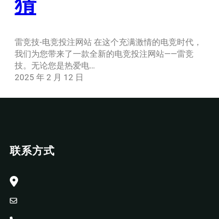
猜
雷竞技-电竞投注网站 在这个充满激情的电竞时代，
我们为您带来了一款全新的电竞投注网站——雷竞
技。无论您是热爱电…
2025 年 2 月 12 日
联系方式