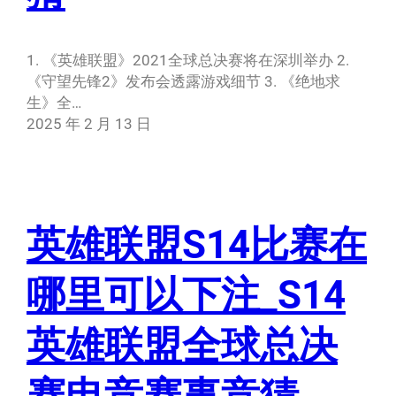
1. 《英雄联盟》2021全球总决赛将在深圳举办 2.
《守望先锋2》发布会透露游戏细节 3. 《绝地求
生》全…
2025 年 2 月 13 日
英雄联盟S14比赛在
哪里可以下注_S14
英雄联盟全球总决
赛电竞赛事竞猜