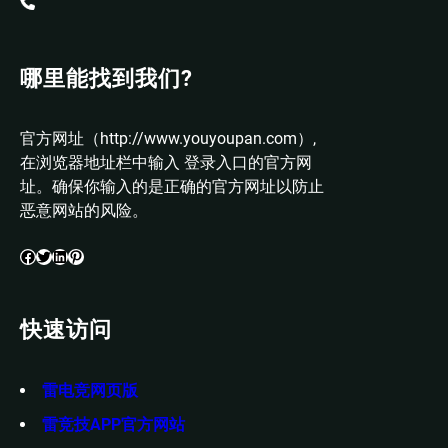
哪里能找到我们?
官方网址（http://www.youyoupan.com）,
在浏览器地址栏中输入 登录入口的官方网
址。确保你输入的是正确的官方网址以防止
恶意网站的风险。
Facebook
Twitter
LinkedIn
Pinterest
快速访问
雷电竞网页版
雷竞技APP官方网站