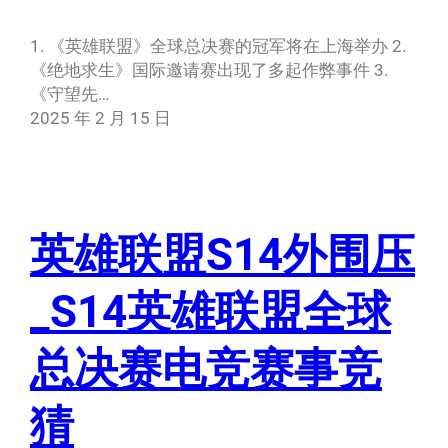
1. 《英雄联盟》全球总决赛的冠军将在上海举办 2.
《绝地求生》国际邀请赛出现了多起作弊事件 3.
《守望先…
2025 年 2 月 15 日
英雄联盟S14外围压
_S14英雄联盟全球
总决赛电竞赛事竞
猜