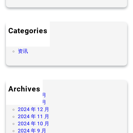
电
4
竞
英
赛
雄
事
联
Categories
竞
盟
文章
猜
全
新闻
球
资讯
总
决
赛
电
竞
Archives
赛
2025 年 2 月
事
2025 年 1 月
竞
2024 年 12 月
猜
2024 年 11 月
2024 年 10 月
2024 年 9 月