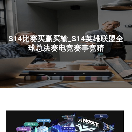
r
c
h
S14比赛买赢买输_S14英雄联盟全
球总决赛电竞赛事竞猜