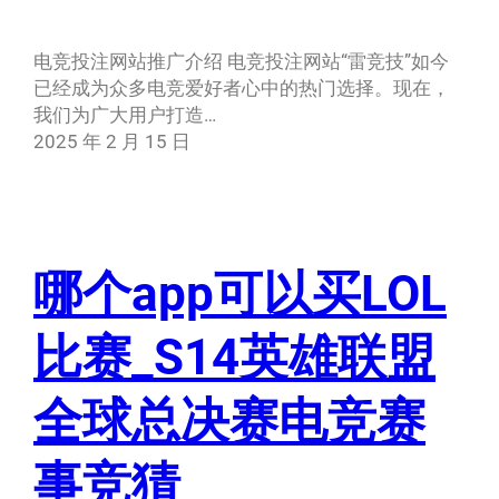
电竞投注网站推广介绍 电竞投注网站“雷竞技”如今
已经成为众多电竞爱好者心中的热门选择。现在，
我们为广大用户打造…
2025 年 2 月 15 日
哪个app可以买LOL
比赛_S14英雄联盟
全球总决赛电竞赛
事竞猜