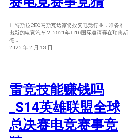
赛电竞赛事竞猜
1. 特斯拉CEO马斯克透露将投资电竞行业，准备推
出新的电竞汽车 2. 2021年TI10国际邀请赛在瑞典斯
德…
2025 年 2 月 13 日
雷竞技能赚钱吗
_S14英雄联盟全球
总决赛电竞赛事竞