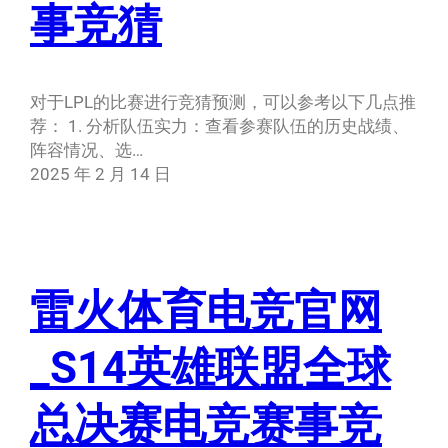
事竞猜
对于LPL的比赛进行竞猜预测，可以参考以下几点推
荐： 1. 分析队伍实力：查看参赛队伍的历史战绩、
阵容情况、选…
2025 年 2 月 14 日
雷火体育电竞官网
_S14英雄联盟全球
总决赛电竞赛事竞