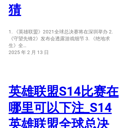
猜
1. 《英雄联盟》2021全球总决赛将在深圳举办 2.
《守望先锋2》发布会透露游戏细节 3. 《绝地求
生》全…
2025 年 2 月 13 日
英雄联盟S14比赛在
哪里可以下注_S14
英雄联盟全球总决