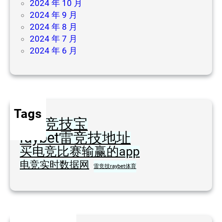
2024 年 10 月
2024 年 9 月
2024 年 8 月
2024 年 7 月
2024 年 6 月
Tags
JJB竞技宝
raybet雷竞技地址
买电竞比赛输赢的app
电竞实时数据网
雷竞技raybet体育