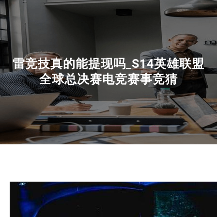
r
c
h
雷竞技真的能提现吗_S14英雄联盟
全球总决赛电竞赛事竞猜