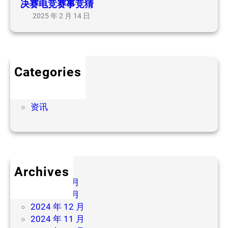
决赛电竞赛事竞猜
S
赛
2025 年 2 月 14 日
1
电
4
竞
英
赛
雄
事
联
Categories
竞
盟
文章
猜
全
新闻
球
资讯
总
决
赛
电
竞
Archives
赛
2025 年 2 月
事
2025 年 1 月
竞
2024 年 12 月
猜
2024 年 11 月