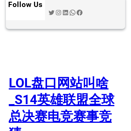
Follow Us
Twitter
Instagram
LinkedIn
WhatsApp
Facebook
LOL盘口网站叫啥
_S14英雄联盟全球
总决赛电竞赛事竞