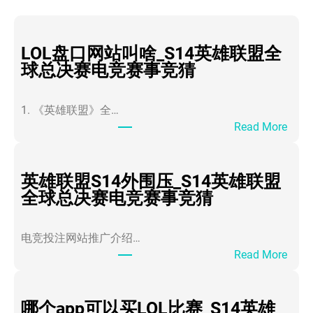
LOL盘口网站叫啥_S14英雄联盟全
球总决赛电竞赛事竞猜
1. 《英雄联盟》全…
：
Read More
L
O
L
英雄联盟S14外围压_S14英雄联盟
盘
全球总决赛电竞赛事竞猜
口
网
电竞投注网站推广介绍…
站
：
Read More
叫
英
啥
雄
_
联
哪个app可以买LOL比赛_S14英雄
S