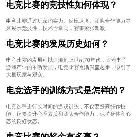
电竞比赛的竞技性如何体现？
电竞比赛通过玩家的实力、反应速度、团队合作能力等
来展示竞技性，技术含量高，赛事紧张刺激。
电竞比赛的发展历史如何？
电竞比赛的发展可以追溯到上世纪70年代，随着电子
游戏产业的不断发展，电竞比赛逐渐兴盛起来，吸引了
大量玩家与观众。
电竞选手的训练方式是怎样的？
电竞选手进行长时间的游戏训练，不仅要提高操作技
能，还要提升心理素质和团队合作能力，保持身体和心
态的良好状态。
电竞比赛的奖金有多高？