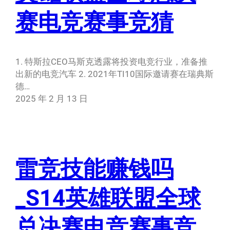
赛电竞赛事竞猜
1. 特斯拉CEO马斯克透露将投资电竞行业，准备推
出新的电竞汽车 2. 2021年TI10国际邀请赛在瑞典斯
德…
2025 年 2 月 13 日
雷竞技能赚钱吗
_S14英雄联盟全球
总决赛电竞赛事竞