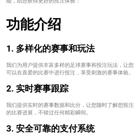
能，助您获得更好的投注体验：
功能介绍
1. 多样化的赛事和玩法
我们为用户提供丰富多样的足球赛事和投注玩法，让您
可以在喜爱的比赛中进行投注，享受刺激的赛事体验。
2. 实时赛事跟踪
我们提供实时的赛事数据和比分，让您随时了解您投注
的比赛进展，不错过任何精彩瞬间。
3. 安全可靠的支付系统