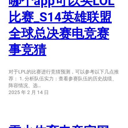
哪个app可以买LOL
比赛_S14英雄联盟
全球总决赛电竞赛
事竞猜
对于LPL的比赛进行竞猜预测，可以参考以下几点推
荐： 1. 分析队伍实力：查看参赛队伍的历史战绩、
阵容情况、选…
2025 年 2 月 14 日