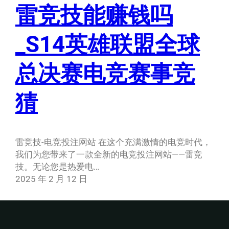
雷竞技能赚钱吗
_S14英雄联盟全球
总决赛电竞赛事竞
猜
雷竞技-电竞投注网站 在这个充满激情的电竞时代，
我们为您带来了一款全新的电竞投注网站——雷竞
技。无论您是热爱电…
2025 年 2 月 12 日