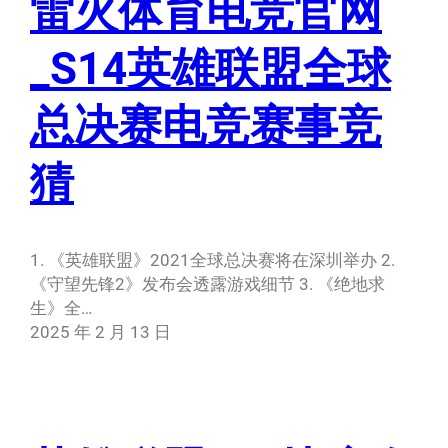
雷火体育电竞官网
_S14英雄联盟全球
总决赛电竞赛事竞
猜
1. 《英雄联盟》2021全球总决赛将在深圳举办 2.
《守望先锋2》发布会透露游戏细节 3. 《绝地求
生》全…
2025 年 2 月 13 日