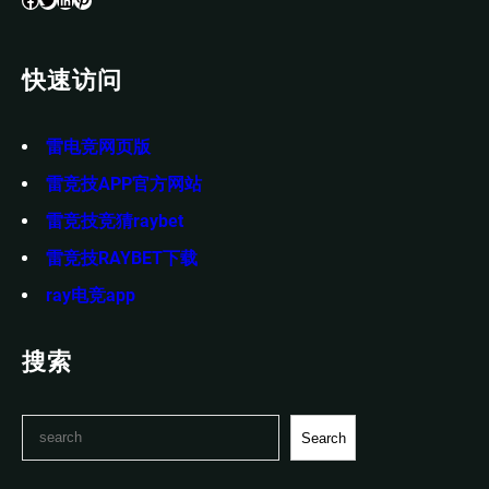
快速访问
雷电竞网页版
雷竞技APP官方网站
雷竞技竞猜raybet
雷竞技RAYBET下载
ray电竞app
搜索
S
Search
e
a