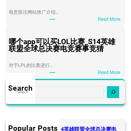
口
网
电竞投注网站推广介绍…
站
：
Read More
叫
英
啥
雄
_
联
哪个app可以买LOL比赛_S14英雄
S
盟
联盟全球总决赛电竞赛事竞猜
1
S
4
1
英
对于LPL的比赛进行…
4
雄
：
Read More
外
联
哪
围
盟
个
Search
压
S
全
a
_
e
球
p
S
a
总
p
1
r
决
可
4
c
赛
以
英
h
Popular Posts
电
买
LOL盘口网站叫啥_S14英雄联盟全球总决赛电