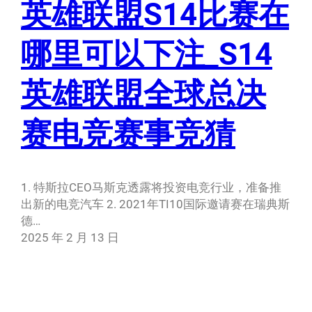
英雄联盟S14比赛在
哪里可以下注_S14
英雄联盟全球总决
赛电竞赛事竞猜
1. 特斯拉CEO马斯克透露将投资电竞行业，准备推
出新的电竞汽车 2. 2021年TI10国际邀请赛在瑞典斯
德…
2025 年 2 月 13 日