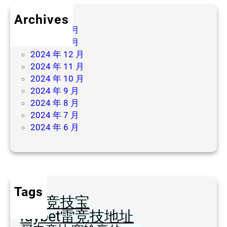
竞
Archives
赛
2025 年 2 月
事
2025 年 1 月
竞
2024 年 12 月
猜
2024 年 11 月
2024 年 10 月
2024 年 9 月
2024 年 8 月
2024 年 7 月
2024 年 6 月
Tags
JJB竞技宝
raybet雷竞技地址