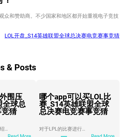
观众和赞助商。不少国家和地区都开始重视电子竞技
LOL开盘_S14英雄联盟全球总决赛电竞赛事竞猜
es & Posts
4外围压
哪个app可以买LOL比
联盟全球总
赛_S14英雄联盟全球
事竞猜
总决赛电竞赛事竞猜
绍…
对于LPL的比赛进行…
：
：
Read More
Read More