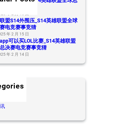
L盘口网站叫啥_S14英雄联盟全球总
电竞赛事竞猜
025 年 2 月 15 日
联盟S14外围压_S14英雄联盟全球
赛电竞赛事竞猜
025 年 2 月 15 日
app可以买LOL比赛_S14英雄联盟
总决赛电竞赛事竞猜
025 年 2 月 14 日
egories
章
闻
讯