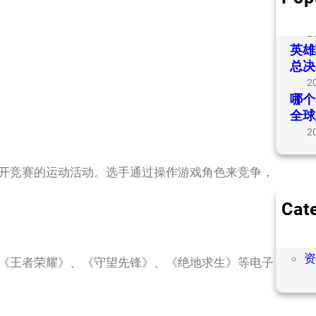
LO
决赛
2
英雄
总决
2
哪个
全球
2
开竞赛的运动活动。选手通过操作游戏角色来竞争，
Cat
文
新
资
《王者荣耀》、《守望先锋》、《绝地求生》等电子