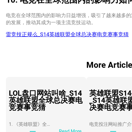
电竞在全球范围内的影响力日益增强，吸引了越来越多的
的发展，推动其成为一项主流竞技运动。
雷竞技正规么_S14英雄联盟全球总决赛电竞赛事竞猜
More Articl
LOL盘口网站叫啥_S14
英雄联盟S1
英雄联盟全球总决赛电
_S14英雄
竞赛事竞猜
决赛电竞赛
1. 《英雄联盟》全…
电竞投注网站推广介
：
Read More