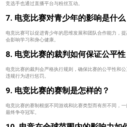
竞选手也通过直播平台与粉丝互动。
7. 电竞比赛对青少年的影响是什么
电竞比赛可以促进青少年的思维发展和团队合作能力，提
会影响学习和身心健康。
8. 电竞比赛的裁判如何保证公平性
电竞比赛的裁判会严格执行规则，确保比赛的公平性和公
违规行为进行惩罚。
9. 电竞比赛的赛制是怎样的？
电竞比赛的赛制根据不同游戏和比赛类型而有所不同，一
最终争夺冠军。
10. 电竞在全球范围内的影响力如