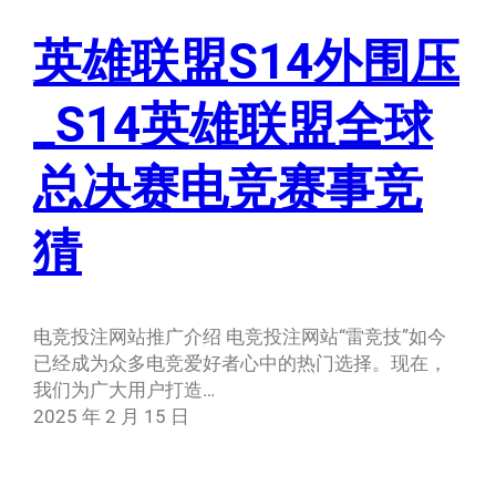
英雄联盟S14外围压
_S14英雄联盟全球
总决赛电竞赛事竞
猜
电竞投注网站推广介绍 电竞投注网站“雷竞技”如今
已经成为众多电竞爱好者心中的热门选择。现在，
我们为广大用户打造…
2025 年 2 月 15 日