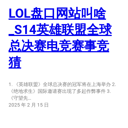
LOL盘口网站叫啥
_S14英雄联盟全球
总决赛电竞赛事竞
猜
1. 《英雄联盟》全球总决赛的冠军将在上海举办 2.
《绝地求生》国际邀请赛出现了多起作弊事件 3.
《守望先…
2025 年 2 月 15 日