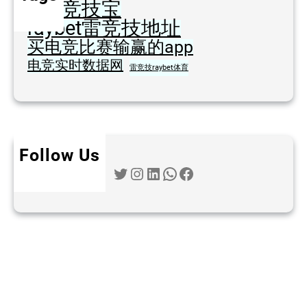
JJB竞技宝
raybet雷竞技地址
买电竞比赛输赢的app
电竞实时数据网
雷竞技raybet体育
Follow Us
Twitter
Instagram
LinkedIn
WhatsApp
Facebook