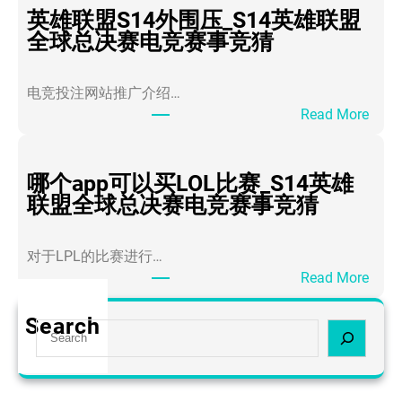
L
英雄联盟S14外围压_S14英雄联盟
盘
全球总决赛电竞赛事竞猜
口
网
电竞投注网站推广介绍…
站
：
Read More
叫
英
啥
雄
_
联
哪个app可以买LOL比赛_S14英雄
S
盟
联盟全球总决赛电竞赛事竞猜
1
S
4
1
英
对于LPL的比赛进行…
4
雄
：
Read More
外
联
哪
围
盟
个
Search
压
S
全
a
_
e
球
p
S
a
总
p
1
r
决