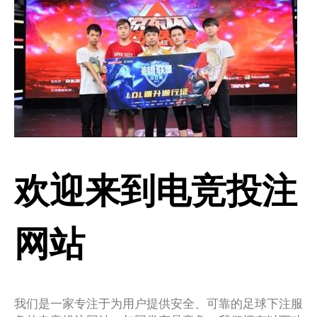
欢迎来到电竞投注
网站
我们是一家专注于为用户提供安全、可靠的足球下注服