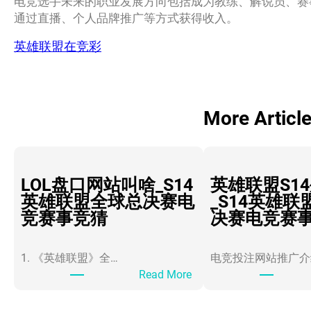
电竞选手未来的职业发展方向包括成为教练、解说员、赛
通过直播、个人品牌推广等方式获得收入。
英雄联盟在竞彩
More Articl
LOL盘口网站叫啥_S14
英雄联盟S1
英雄联盟全球总决赛电
_S14英雄
竞赛事竞猜
决赛电竞赛
1. 《英雄联盟》全…
电竞投注网站推广介
：
Read More
L
O