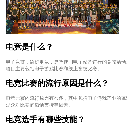
电竞是什么？
电子竞技，简称电竞，是指使用电子设备进行的竞技活动
项目主要包括电子游戏比赛和线上竞技比赛。
电竞比赛的流行原因是什么？
电竞比赛的流行原因有很多，其中包括电子游戏产业的蓬
观众对比赛的热情支持等因素。
电竞选手有哪些技能？