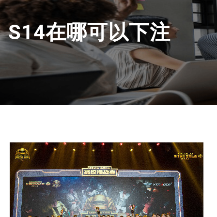
S14在哪可以下注