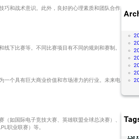
技巧和战术意识。此外，良好的心理素质和团队合作
Arc
2
2
2
2
和线下比赛等。不同比赛项目有不同的规则和赛制。
2
2
2
2
为一个具有巨大商业价值和市场潜力的行业。未来电
2
Tag
赛（如国际电子竞技大赛、英雄联盟全球总决赛）、
J
PL职业联赛）等。
r