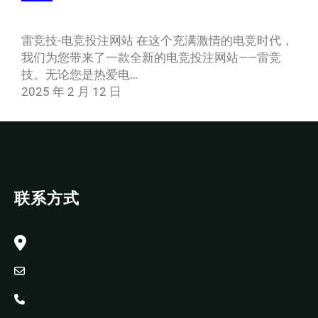
雷竞技-电竞投注网站 在这个充满激情的电竞时代，
我们为您带来了一款全新的电竞投注网站——雷竞
技。无论您是热爱电…
2025 年 2 月 12 日
联系方式