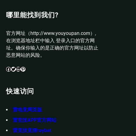
哪里能找到我们?
官方网址（http://www.youyoupan.com）,
在浏览器地址栏中输入 登录入口的官方网
址。确保你输入的是正确的官方网址以防止
恶意网站的风险。
Facebook
Twitter
LinkedIn
Pinterest
快速访问
雷电竞网页版
雷竞技APP官方网站
雷竞技竞猜raybet