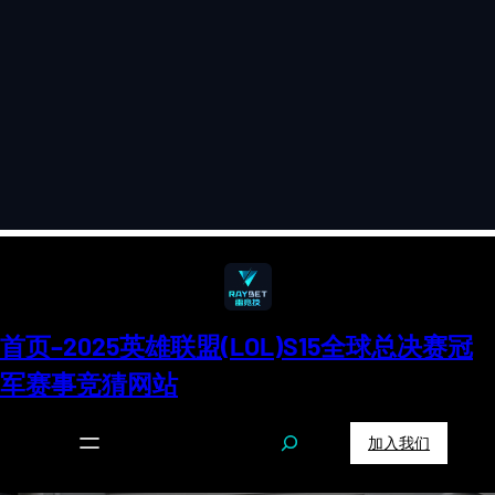
首页–2025英雄联盟(LOL)s15全球总决赛冠
军赛事竞猜网站
S
加入我们
e
a