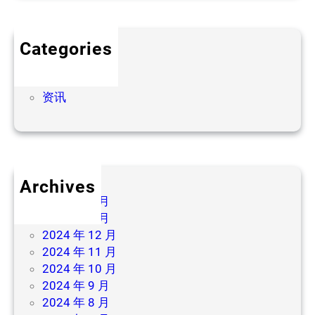
英
赛
雄
事
联
Categories
竞
盟
文章
猜
全
新闻
球
资讯
总
决
赛
电
竞
Archives
赛
2025 年 2 月
事
2025 年 1 月
竞
2024 年 12 月
猜
2024 年 11 月
2024 年 10 月
2024 年 9 月
2024 年 8 月