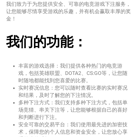
我们致力于为您提供安全、可靠的电竞游戏下注服务，
让您能够尽情享受游戏的乐趣，并有机会赢取丰厚的奖
金！
我们的功能：
丰富的游戏选择：我们提供各种热门的电竞游
戏，包括英雄联盟、DOTA2、CS:GO等，让您随
时随地都能找到您喜爱的比赛。
实时赛况信息：您可以随时查看比赛的实时赛况
和结果，及时了解您的下注情况。
多种下注方式：我们支持多种下注方式，包括单
场竞猜、串关下注等，让您能够根据自己的喜好
和判断进行下注。
安全可靠的交易平台：我们使用最先进的加密技
术，保障您的个人信息和资金安全，让您放心享