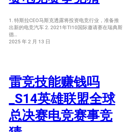
1. 特斯拉CEO马斯克透露将投资电竞行业，准备推
出新的电竞汽车 2. 2021年TI10国际邀请赛在瑞典斯
德…
2025 年 2 月 13 日
雷竞技能赚钱吗
_S14英雄联盟全球
总决赛电竞赛事竞