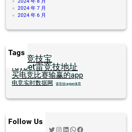
2024 年 8 月
2024 年 7 月
2024 年 6 月
Tags
JJB竞技宝
raybet雷竞技地址
买电竞比赛输赢的app
电竞实时数据网
雷竞技raybet体育
Follow Us
Twitter
Instagram
LinkedIn
WhatsApp
Facebook