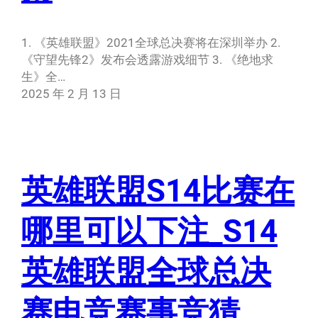
1. 《英雄联盟》2021全球总决赛将在深圳举办 2.
《守望先锋2》发布会透露游戏细节 3. 《绝地求
生》全…
2025 年 2 月 13 日
英雄联盟S14比赛在
哪里可以下注_S14
英雄联盟全球总决
赛电竞赛事竞猜