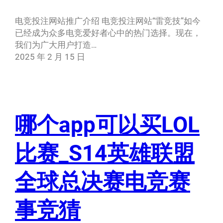
电竞投注网站推广介绍 电竞投注网站“雷竞技”如今
已经成为众多电竞爱好者心中的热门选择。现在，
我们为广大用户打造…
2025 年 2 月 15 日
哪个app可以买LOL
比赛_S14英雄联盟
全球总决赛电竞赛
事竞猜