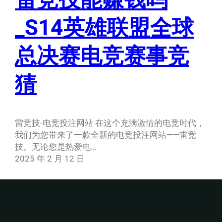
_S14英雄联盟全球
总决赛电竞赛事竞
猜
雷竞技-电竞投注网站 在这个充满激情的电竞时代，
我们为您带来了一款全新的电竞投注网站——雷竞
技。无论您是热爱电…
2025 年 2 月 12 日