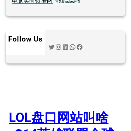
电竞实时数据网
雷竞技raybet体育
Follow Us
Twitter
Instagram
LinkedIn
WhatsApp
Facebook
LOL盘口网站叫啥