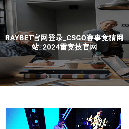
r
c
h
RAYBET官网登录_CSGO赛事竞猜网
站_2024雷竞技官网