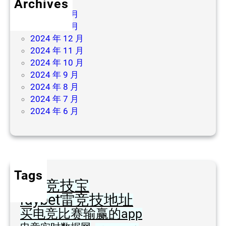
Archives
赛
2025 年 2 月
事
2025 年 1 月
竞
2024 年 12 月
猜
2024 年 11 月
2024 年 10 月
2024 年 9 月
2024 年 8 月
2024 年 7 月
2024 年 6 月
Tags
JJB竞技宝
raybet雷竞技地址
买电竞比赛输赢的app