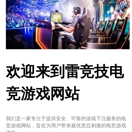
欢迎来到雷竞技电
竞游戏网站
我们是一家专注于提供安全、可靠的游戏下注服务的电
竞游戏网站，旨在为用户带来最优质且刺激的电竞游戏