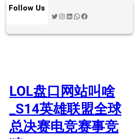
Follow Us
Twitter
Instagram
LinkedIn
WhatsApp
Facebook
LOL盘口网站叫啥
_S14英雄联盟全球
总决赛电竞赛事竞