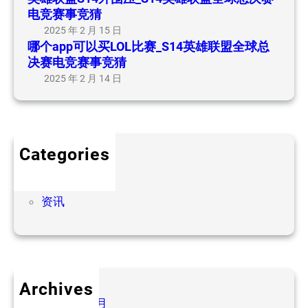
全
竞
电竞赛事竞猜
比
球
猜
赛
2025 年 2 月 15 日
总
哪个app可以买LOL比赛_S14英雄联盟全球总
_
决
决赛电竞赛事竞猜
S
赛
2025 年 2 月 14 日
1
电
4
竞
英
赛
雄
事
联
Categories
竞
盟
文章
猜
全
新闻
球
资讯
总
决
赛
电
竞
Archives
赛
2025 年 2 月