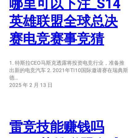
哪里可以下注_S14
英雄联盟全球总决
赛电竞赛事竞猜
1. 特斯拉CEO马斯克透露将投资电竞行业，准备推
出新的电竞汽车 2. 2021年TI10国际邀请赛在瑞典斯
德…
2025 年 2 月 13 日
雷竞技能赚钱吗