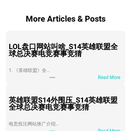
More Articles & Posts
LOL盘口网站叫啥_S14英雄联盟全
球总决赛电竞赛事竞猜
1. 《英雄联盟》全…
：
Read More
L
O
L
英雄联盟S14外围压_S14英雄联盟
盘
全球总决赛电竞赛事竞猜
口
网
电竞投注网站推广介绍…
站
：
Read More