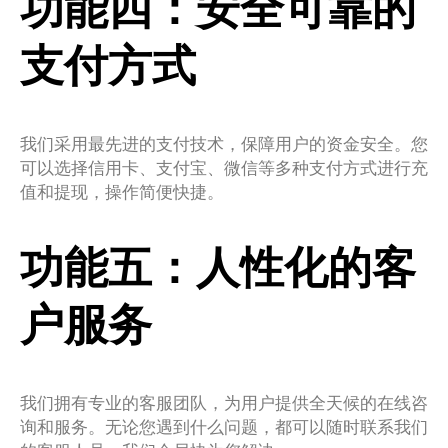
功能四：安全可靠的
支付方式
我们采用最先进的支付技术，保障用户的资金安全。您
可以选择信用卡、支付宝、微信等多种支付方式进行充
值和提现，操作简便快捷。
功能五：人性化的客
户服务
我们拥有专业的客服团队，为用户提供全天候的在线咨
询和服务。无论您遇到什么问题，都可以随时联系我们