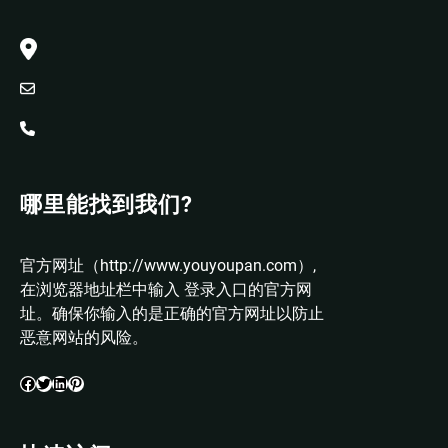
哪里能找到我们?
官方网址（http://www.youyoupan.com）,
在浏览器地址栏中输入 登录入口的官方网
址。确保你输入的是正确的官方网址以防止
恶意网站的风险。
Facebook
Twitter
LinkedIn
Pinterest