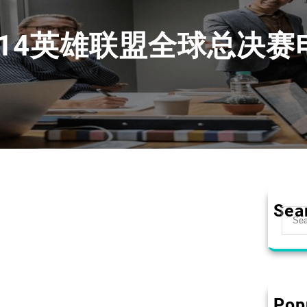
S14英雄联盟全球总决
Sea
S
e
a
r
c
h
Pop