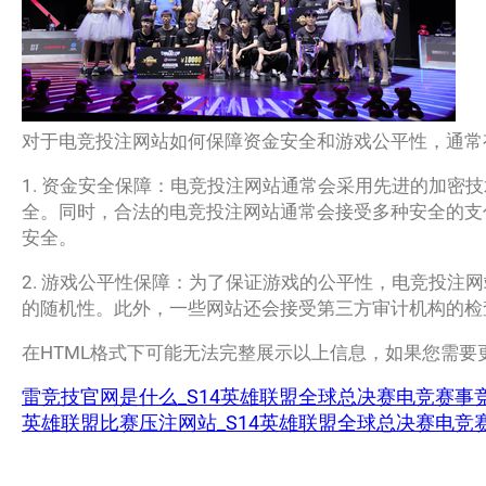
对于电竞投注网站如何保障资金安全和游戏公平性，通常
1. 资金安全保障：电竞投注网站通常会采用先进的加密
全。同时，合法的电竞投注网站通常会接受多种安全的支
安全。
2. 游戏公平性保障：为了保证游戏的公平性，电竞投注
的随机性。此外，一些网站还会接受第三方审计机构的检
在HTML格式下可能无法完整展示以上信息，如果您需要
雷竞技官网是什么_S14英雄联盟全球总决赛电竞赛事
英雄联盟比赛压注网站_S14英雄联盟全球总决赛电竞