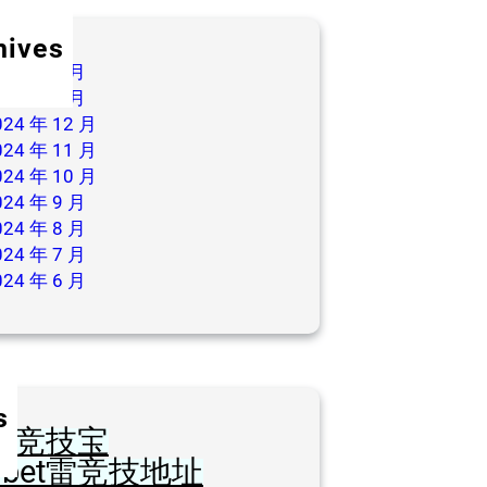
hives
025 年 2 月
025 年 1 月
024 年 12 月
024 年 11 月
024 年 10 月
024 年 9 月
024 年 8 月
024 年 7 月
024 年 6 月
s
JB竞技宝
aybet雷竞技地址