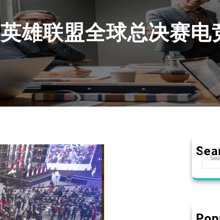
14英雄联盟全球总决赛
Sea
S
e
a
r
c
h
Pop