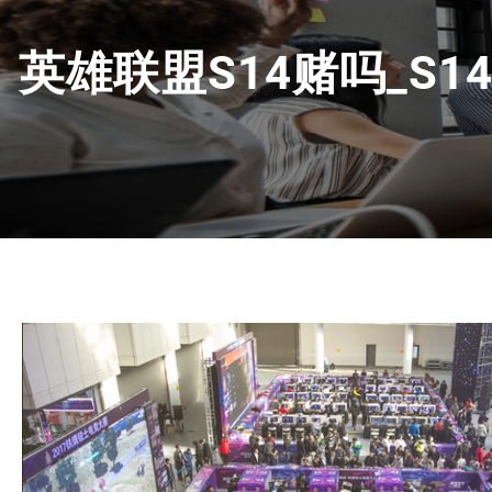
英雄联盟S14赌吗_S