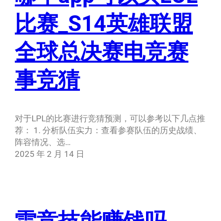
比赛_S14英雄联盟
全球总决赛电竞赛
事竞猜
对于LPL的比赛进行竞猜预测，可以参考以下几点推
荐： 1. 分析队伍实力：查看参赛队伍的历史战绩、
阵容情况、选…
2025 年 2 月 14 日