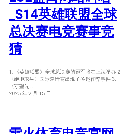
猜
_S14英雄联盟全球
总决赛电竞赛事竞
猜
1. 《英雄联盟》全球总决赛的冠军将在上海举办 2.
《绝地求生》国际邀请赛出现了多起作弊事件 3.
《守望先…
2025 年 2 月 15 日