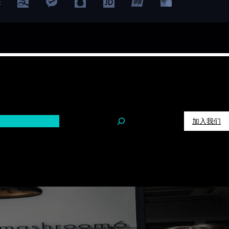
S
加入我们
e
a
r
c
h