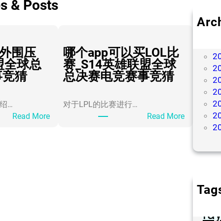
es & Posts
Arc
2
2
4外围压
哪个app可以买LOL比
2
联盟全球总
赛_S14英雄联盟全球
2
事竞猜
总决赛电竞赛事竞猜
2
2
2
绍…
对于LPL的比赛进行…
2
：
：
Read More
Read More
2
英
哪
雄
个
联
a
盟
p
S
p
1
可
Tag
J
4
以
r
外
买