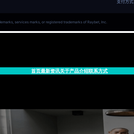
首页
最新资讯
关于
产品
介绍
联系方式