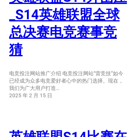
竞
竞
猜
赛
_S14英雄联盟全球
事
竞
总决赛电竞赛事竞
猜
猜
电竞投注网站推广介绍 电竞投注网站“雷竞技”如今
已经成为众多电竞爱好者心中的热门选择。现在，
我们为广大用户打造…
2025 年 2 月 15 日