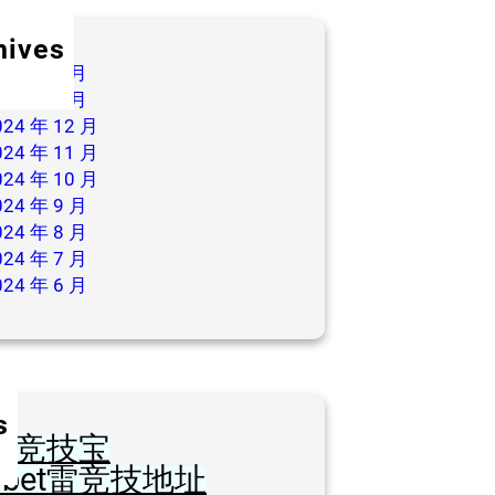
hives
025 年 2 月
025 年 1 月
024 年 12 月
024 年 11 月
024 年 10 月
024 年 9 月
024 年 8 月
024 年 7 月
024 年 6 月
s
JB竞技宝
aybet雷竞技地址