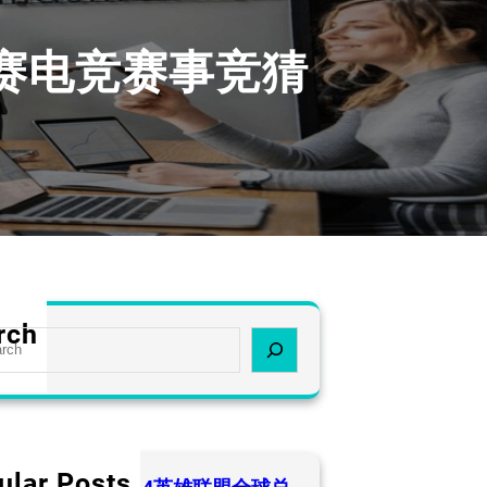
决赛电竞赛事竞猜
rch
ular Posts