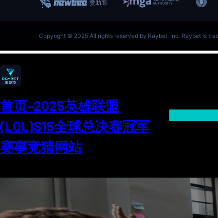
跳
至
内
容
首页–2025英雄联盟
(LOL)s15全球总决赛冠军
赛事竞猜网站