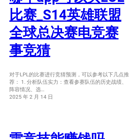
比赛_S14英雄联盟
全球总决赛电竞赛
事竞猜
对于LPL的比赛进行竞猜预测，可以参考以下几点推
荐： 1. 分析队伍实力：查看参赛队伍的历史战绩、
阵容情况、选…
2025 年 2 月 14 日