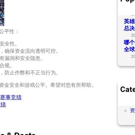
LO
决赛
2
英雄
总决
公平性：
2
哪个
易安全性。
全球
作，确保资金流向透明可控。
2
没有漏洞和安全隐患。
法合规。
性，防止作弊和不正当行为。
资金安全和游戏公平。希望对您有所帮助。
Cat
文
竞赛事竞猜
新
竞猜
资