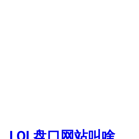
_
S
1
4
英
雄
联
盟
全
球
总
决
赛
电
竞
赛
事
LOL盘口网站叫啥
竞