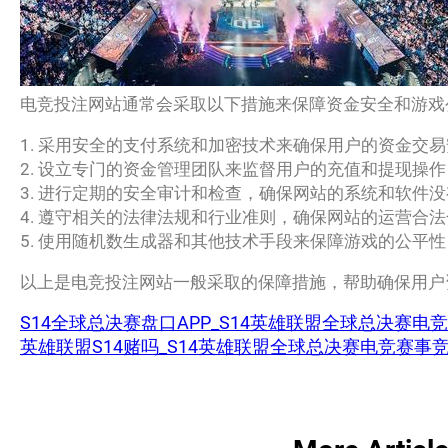
电竞投注网站通常会采取以下措施来保障资金安全和游戏
1. 采用安全的支付系统和加密技术来确保用户的资金交
2. 设立专门的资金管理团队来监督用户的充值和提现操
3. 进行定期的安全审计和检查，确保网站的系统和软件
4. 遵守相关的法律法规和行业准则，确保网站的运营合
5. 使用随机数生成器和其他技术手段来保障游戏的公平
以上是电竞投注网站一般采取的保障措施，帮助确保用户
S14全球总决赛盘口APP_S14英雄联盟全球总决赛电
英雄联盟S14赌吗_S14英雄联盟全球总决赛电竞赛事