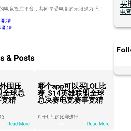
买
的电竞投注平台，共同享受电竞的无限魅力吧！
电
事竞猜
事竞猜
Fol
es & Posts
4外围压
哪个app可以买LOL比
联盟全球总
赛_S14英雄联盟全球
事竞猜
总决赛电竞赛事竞猜
绍…
对于LPL的比赛进行…
：
：
Read More
Read More
英
哪