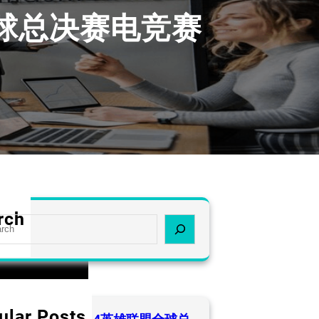
全球总决赛电竞赛
rch
ular Posts