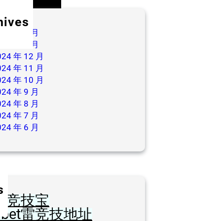
hives
025 年 2 月
025 年 1 月
024 年 12 月
024 年 11 月
024 年 10 月
024 年 9 月
024 年 8 月
024 年 7 月
024 年 6 月
s
JB竞技宝
aybet雷竞技地址