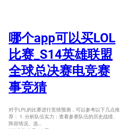
哪个app可以买LOL
比赛_S14英雄联盟
全球总决赛电竞赛
事竞猜
对于LPL的比赛进行竞猜预测，可以参考以下几点推
荐： 1. 分析队伍实力：查看参赛队伍的历史战绩、
阵容情况、选…