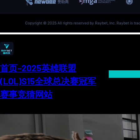
跳
至
内
容
首页–2025英雄联盟
(LOL)s15全球总决赛冠军
赛事竞猜网站