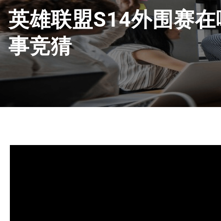
英雄联盟S14外围赛在
事竞猜