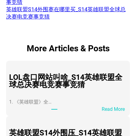
事竞猜
英雄联盟S14外围赛在哪里买_S14英雄联盟全球总
决赛电竞赛事竞猜
More Articles & Posts
LOL盘口网站叫啥_S14英雄联盟全
球总决赛电竞赛事竞猜
1. 《英雄联盟》全…
：
Read More
L
O
L
英雄联盟S14外围压_S14英雄联盟