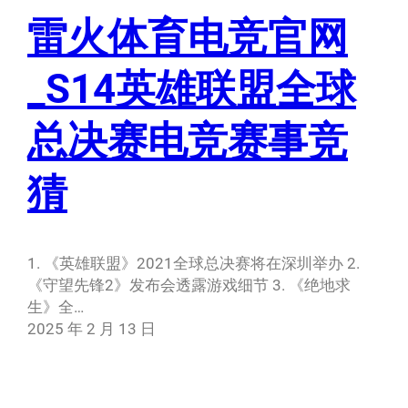
雷火体育电竞官网
_S14英雄联盟全球
总决赛电竞赛事竞
猜
1. 《英雄联盟》2021全球总决赛将在深圳举办 2.
《守望先锋2》发布会透露游戏细节 3. 《绝地求
生》全…
2025 年 2 月 13 日