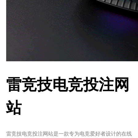
雷竞技电竞投注网
站
雷竞技电竞投注网站是一款专为电竞爱好者设计的在线