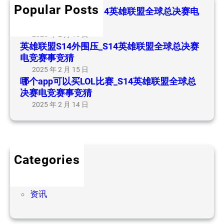
英
h
Popular Posts
电
买
LOL盘口网站叫啥_S14英雄联盟全球总决赛电
雄
竞
L
竞赛事竞猜
联
赛
O
2025 年 2 月 15 日
盟
事
英雄联盟S14外围压_S14英雄联盟全球总决赛
L
全
竞
电竞赛事竞猜
比
球
猜
赛
2025 年 2 月 15 日
总
哪个app可以买LOL比赛_S14英雄联盟全球总
_
决
决赛电竞赛事竞猜
S
赛
2025 年 2 月 14 日
1
电
4
竞
英
赛
雄
事
联
Categories
竞
盟
文章
猜
全
新闻
球
资讯
总
决