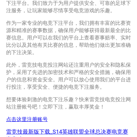
下注平台。我们致力于为用户提供安全、可靠的足球下
注服务，让玩家能够尽情享受电竞游戏的乐趣。
作为一家专业的电竞下注平台，我们拥有丰富的比赛资
源和精准的赛事数据，确保用户能够获得最新最全的比
赛信息。用户可以在我们的平台上查看赛事赔率、实时
比分以及其他有关比赛的信息，帮助他们做出更加准确
的下注决策。
此外，雷竞技电竞投注网站还注重用户的安全和隐私保
护，采用了先进的加密技术和严格的安全措施，确保用
户的信息和资金安全。用户可以放心使用我们的平台进
行投注，享受安全、便捷的电竞下注服务。
想要体验刺激的电竞下注乐趣？快来雷竞技电竞投注网
站注册账号吧！立即下注，赢取丰厚奖金！
点击这里注册账号
雷竞技最新版下载_S14英雄联盟全球总决赛电竞赛