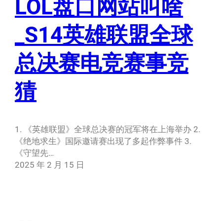
LOL盘口网站叫啥
_S14英雄联盟全球
总决赛电竞赛事竞
猜
1. 《英雄联盟》全球总决赛的冠军将在上海举办 2.
《绝地求生》国际邀请赛出现了多起作弊事件 3.
《守望先…
2025 年 2 月 15 日