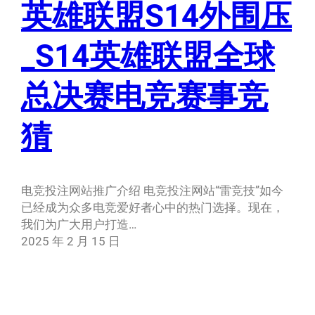
英雄联盟S14外围压
_S14英雄联盟全球
总决赛电竞赛事竞
猜
电竞投注网站推广介绍 电竞投注网站“雷竞技”如今
已经成为众多电竞爱好者心中的热门选择。现在，
我们为广大用户打造…
2025 年 2 月 15 日