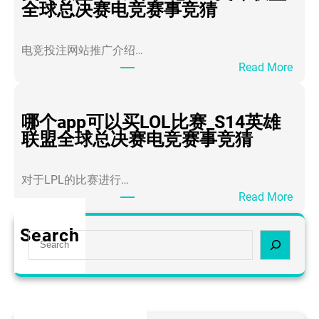
盘
全球总决赛电竞赛事竞猜
口
网
电竞投注网站推广介绍…
站
：
Read More
叫
英
啥
雄
_
联
哪个app可以买LOL比赛_S14英雄
S
盟
联盟全球总决赛电竞赛事竞猜
1
S
4
1
英
对于LPL的比赛进行…
4
雄
：
Read More
外
联
哪
围
盟
个
Search
压
S
全
a
_
e
球
p
S
a
总
p
1
r
决
可
4
c
赛
以