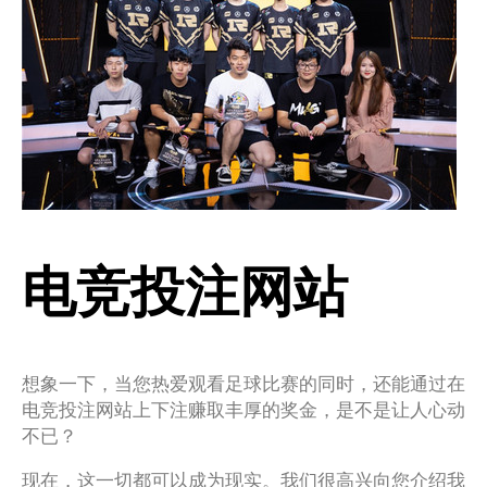
电竞投注网站
想象一下，当您热爱观看足球比赛的同时，还能通过在
电竞投注网站上下注赚取丰厚的奖金，是不是让人心动
不已？
现在，这一切都可以成为现实。我们很高兴向您介绍我