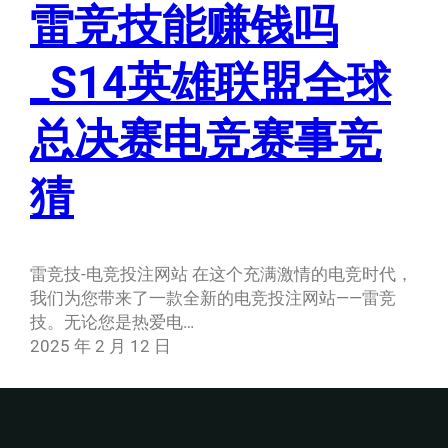
雷竞技能赚钱吗
_S14英雄联盟全球
总决赛电竞赛事竞
猜
雷竞技-电竞投注网站 在这个充满激情的电竞时代，
我们为您带来了一款全新的电竞投注网站——雷竞
技。无论您是热爱电…
2025 年 2 月 12 日