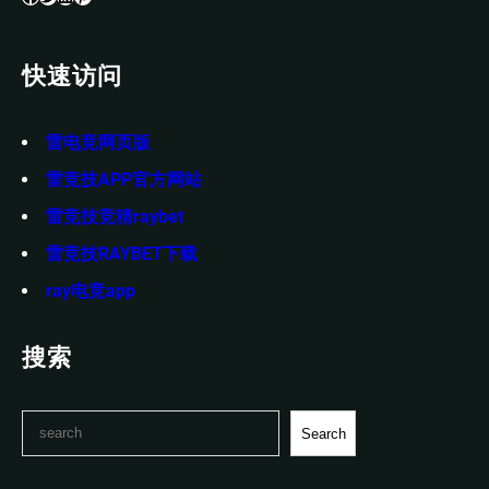
快速访问
雷电竞网页版
雷竞技APP官方网站
雷竞技竞猜raybet
雷竞技RAYBET下载
ray电竞app
搜索
S
Search
e
a