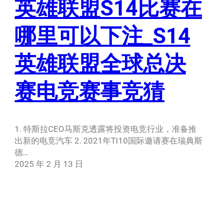
英雄联盟S14比赛在
哪里可以下注_S14
英雄联盟全球总决
赛电竞赛事竞猜
1. 特斯拉CEO马斯克透露将投资电竞行业，准备推
出新的电竞汽车 2. 2021年TI10国际邀请赛在瑞典斯
德…
2025 年 2 月 13 日