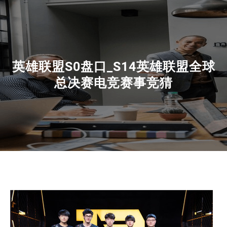
r
c
h
英雄联盟S0盘口_S14英雄联盟全球
总决赛电竞赛事竞猜