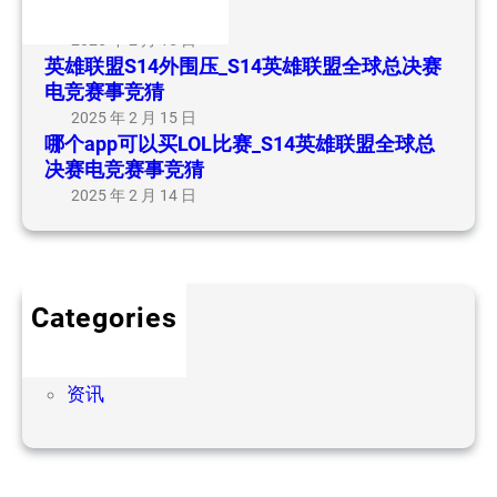
竞
L
竞赛事竞猜
联
赛
O
2025 年 2 月 15 日
盟
事
英雄联盟S14外围压_S14英雄联盟全球总决赛
L
全
竞
电竞赛事竞猜
比
球
猜
赛
2025 年 2 月 15 日
总
哪个app可以买LOL比赛_S14英雄联盟全球总
_
决
决赛电竞赛事竞猜
S
赛
2025 年 2 月 14 日
1
电
4
竞
英
赛
雄
事
联
Categories
竞
盟
文章
猜
全
新闻
球
资讯
总
决
赛
电