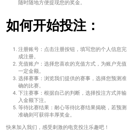
随时随地方便提现您的奖金。
如何开始投注：
注册账号：点击注册按钮，填写您的个人信息完
成注册。
充值账户：选择您喜欢的充值方式，为账户充值
一定金额。
选择赛事：浏览我们提供的赛事，选择您预测准
确的比赛。
下注赛事：根据自己的判断，选择投注方式并输
入金额下注。
等待比赛结果：耐心等待比赛结果揭晓，若预测
准确则可获得丰厚奖金。
快来加入我们，感受刺激的电竞投注乐趣吧！