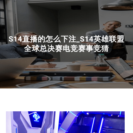
r
c
h
S14直播的怎么下注_S14英雄联盟
全球总决赛电竞赛事竞猜