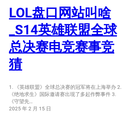
LOL盘口网站叫啥
_S14英雄联盟全球
总决赛电竞赛事竞
猜
1. 《英雄联盟》全球总决赛的冠军将在上海举办 2.
《绝地求生》国际邀请赛出现了多起作弊事件 3.
《守望先…
2025 年 2 月 15 日