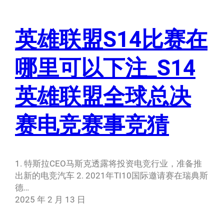
英雄联盟S14比赛在
哪里可以下注_S14
英雄联盟全球总决
赛电竞赛事竞猜
1. 特斯拉CEO马斯克透露将投资电竞行业，准备推
出新的电竞汽车 2. 2021年TI10国际邀请赛在瑞典斯
德…
2025 年 2 月 13 日