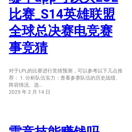
比赛_S14英雄联盟
全球总决赛电竞赛
事竞猜
对于LPL的比赛进行竞猜预测，可以参考以下几点推
荐： 1. 分析队伍实力：查看参赛队伍的历史战绩、
阵容情况、选…
2025 年 2 月 14 日