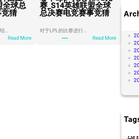
联盟全球总
赛_S14英雄联盟全球
事竞猜
总决赛电竞赛事竞猜
Arc
2
2
绍…
对于LPL的比赛进行…
2
：
：
Read More
Read More
2
英
哪
2
雄
个
2
联
a
2
盟
p
2
S
p
2
1
可
4
以
外
买
围
L
压
O
Tag
_
L
J
S
比
r
1
赛