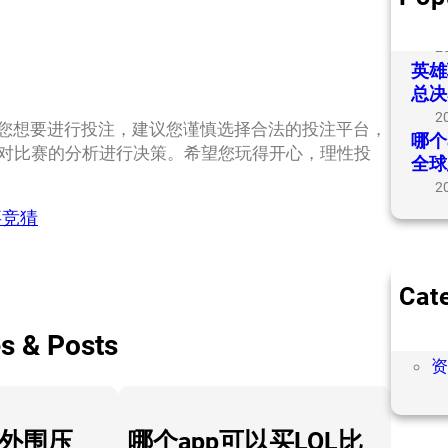
LO
决赛
2
英雄
总决
2
果您想要进行投注，建议您谨慎选择合法的投注平台，
哪个
对比赛的分析进行决策。希望您玩得开心，理性投
全球
2
事竞猜
Cat
文
es & Posts
新
资
4外围压
哪个app可以买LOL比