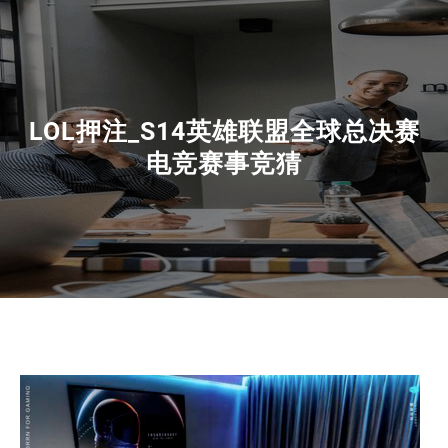
r
c
h
LOL押注_S14英雄联盟全球总决赛
电竞赛事竞猜