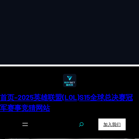
首页–2025英雄联盟(LOL)s15全球总决赛冠
军赛事竞猜网站
S
加入我们
e
a