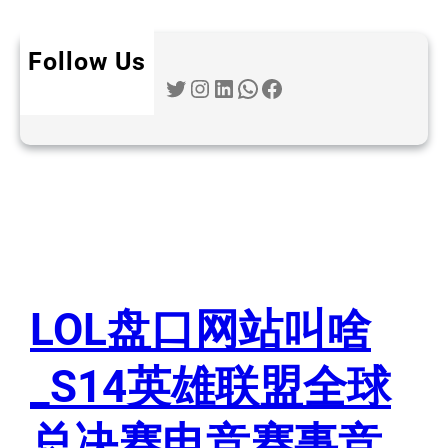
Follow Us
Twitter
Instagram
LinkedIn
WhatsApp
Facebook
LOL盘口网站叫啥
_S14英雄联盟全球
总决赛电竞赛事竞