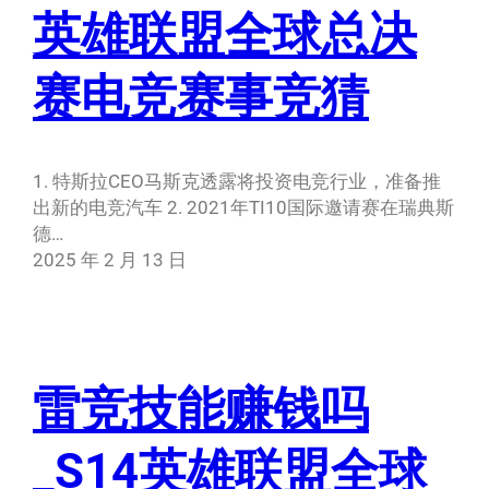
英雄联盟全球总决
赛电竞赛事竞猜
1. 特斯拉CEO马斯克透露将投资电竞行业，准备推
出新的电竞汽车 2. 2021年TI10国际邀请赛在瑞典斯
德…
2025 年 2 月 13 日
雷竞技能赚钱吗
_S14英雄联盟全球