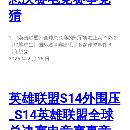
猜
1. 《英雄联盟》全球总决赛的冠军将在上海举办 2.
《绝地求生》国际邀请赛出现了多起作弊事件 3.
《守望先…
2025 年 2 月 15 日
英雄联盟S14外围压
_S14英雄联盟全球