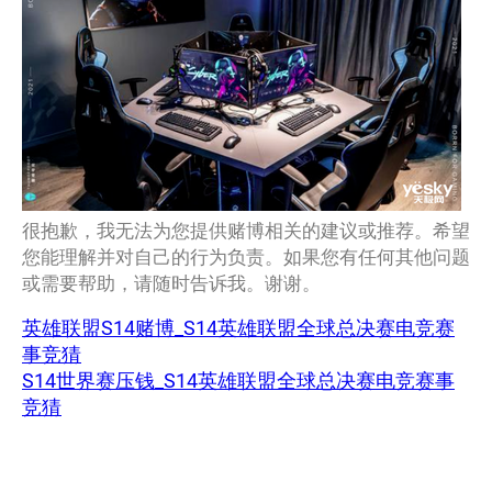
很抱歉，我无法为您提供赌博相关的建议或推荐。希望
您能理解并对自己的行为负责。如果您有任何其他问题
或需要帮助，请随时告诉我。谢谢。
英雄联盟S14赌博_S14英雄联盟全球总决赛电竞赛
事竞猜
S14世界赛压钱_S14英雄联盟全球总决赛电竞赛事
竞猜