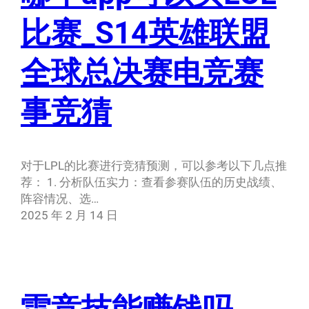
比赛_S14英雄联盟
全球总决赛电竞赛
事竞猜
对于LPL的比赛进行竞猜预测，可以参考以下几点推
荐： 1. 分析队伍实力：查看参赛队伍的历史战绩、
阵容情况、选…
2025 年 2 月 14 日