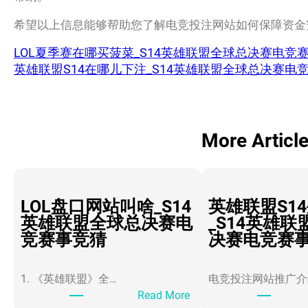
希望以上信息能够帮助您了解电竞投注网站如何保障资金
LOL夏季赛在哪买菠菜_S14英雄联盟全球总决赛电竞
英雄联盟S14在哪儿下注_S14英雄联盟全球总决赛电
More Articl
LOL盘口网站叫啥_S14
英雄联盟S1
英雄联盟全球总决赛电
_S14英雄
竞赛事竞猜
决赛电竞赛
1. 《英雄联盟》全…
电竞投注网站推广介
：
Read More