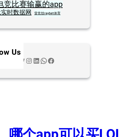
电竞比赛输赢的app
竞实时数据网
雷竞技raybet体育
low Us
Twitter
Instagram
LinkedIn
WhatsApp
Facebook
哪个app可以买LOL