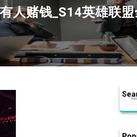
有人赌钱_S14英雄联
Sea
S
e
a
r
c
h
Pop