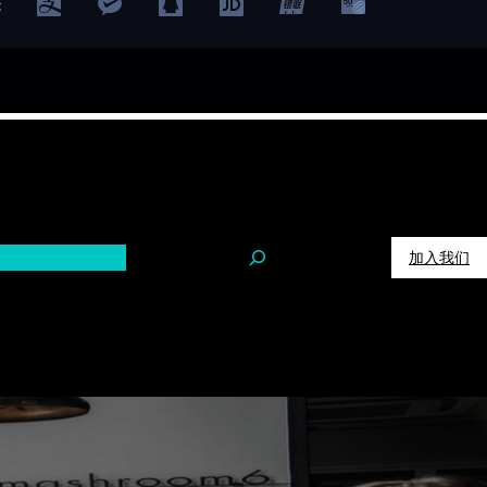
S
加入我们
e
a
r
c
h