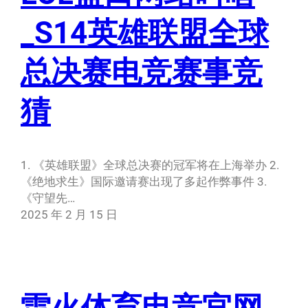
总
_S14英雄联盟全球
决
赛
电
总决赛电竞赛事竞
竞
赛
猜
事
竞
猜
1. 《英雄联盟》全球总决赛的冠军将在上海举办 2.
《绝地求生》国际邀请赛出现了多起作弊事件 3.
《守望先…
2025 年 2 月 15 日