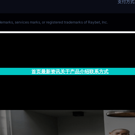
首页
最新资讯
关于
产品
介绍
联系方式