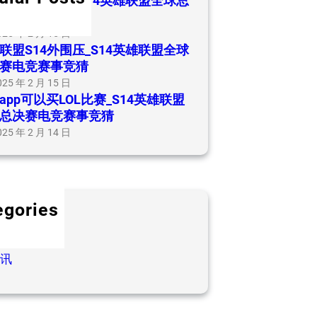
L盘口网站叫啥_S14英雄联盟全球总
电竞赛事竞猜
025 年 2 月 15 日
联盟S14外围压_S14英雄联盟全球
赛电竞赛事竞猜
025 年 2 月 15 日
app可以买LOL比赛_S14英雄联盟
总决赛电竞赛事竞猜
025 年 2 月 14 日
egories
章
闻
讯