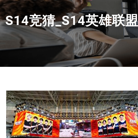
S14竞猜_S14英雄