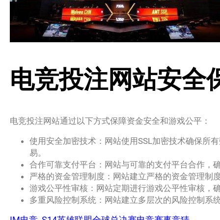
电竞投注网站安全
电竞投注网站通过以下方式保障资金安全和游戏公平：
使用安全加密技术：网站使用SSL加密技术确保所
易。
合作可靠支付平台：网站与可靠的支付平台合作，
严格的资金管理制度：网站建立严格的资金管理制
游戏公平性审核：网站定期进行游戏公平性审核，
多重风险控制系统：网站建立多层次的风险控制系
IM电竞_S14英雄联盟全球总决赛电竞赛事竞猜