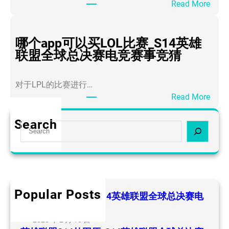
：
Read More
叫
英
啥
雄
_
联
哪个app可以买LOL比赛_S14英雄
S
盟
联盟全球总决赛电竞赛事竞猜
1
S
4
1
英
对于LPL的比赛进行…
4
雄
：
Read More
外
联
哪
围
盟
个
Search
压
S
全
a
_
e
球
p
S
a
总
p
1
r
决
可
4
c
赛
以
英
h
Popular Posts
电
买
LOL盘口网站叫啥_S14英雄联盟全球总决赛电
雄
竞
L
竞赛事竞猜
联
赛
O
2025 年 2 月 15 日
盟
事