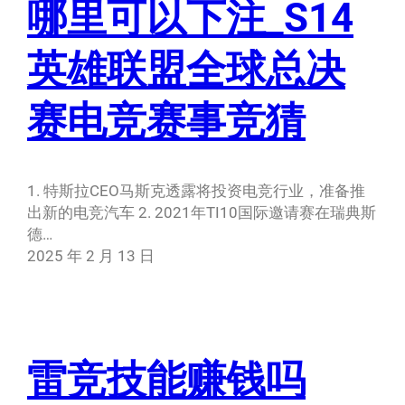
哪里可以下注_S14
英雄联盟全球总决
赛电竞赛事竞猜
1. 特斯拉CEO马斯克透露将投资电竞行业，准备推
出新的电竞汽车 2. 2021年TI10国际邀请赛在瑞典斯
德…
2025 年 2 月 13 日
雷竞技能赚钱吗