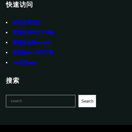
快速访问
雷电竞网页版
雷竞技APP官方网站
雷竞技竞猜raybet
雷竞技RAYBET下载
ray电竞app
搜索
S
Search
e
a
r
c