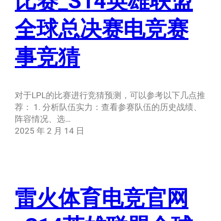
比赛_S14英雄联盟
全球总决赛电竞赛
事竞猜
对于LPL的比赛进行竞猜预测，可以参考以下几点推
荐： 1. 分析队伍实力：查看参赛队伍的历史战绩、
阵容情况、选…
2025 年 2 月 14 日
雷火体育电竞官网