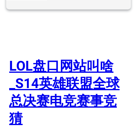
LOL盘口网站叫啥
_S14英雄联盟全球
总决赛电竞赛事竞
猜