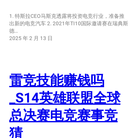
1. 特斯拉CEO马斯克透露将投资电竞行业，准备推
出新的电竞汽车 2. 2021年TI10国际邀请赛在瑞典斯
德…
2025 年 2 月 13 日
雷竞技能赚钱吗
_S14英雄联盟全球
总决赛电竞赛事竞
猜