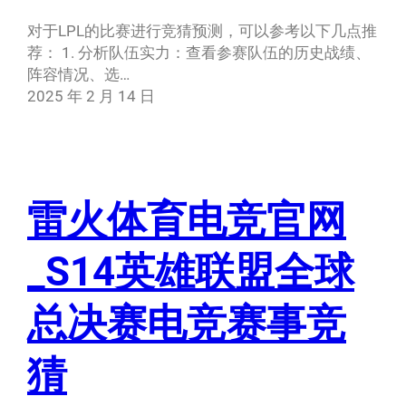
对于LPL的比赛进行竞猜预测，可以参考以下几点推
荐： 1. 分析队伍实力：查看参赛队伍的历史战绩、
阵容情况、选…
2025 年 2 月 14 日
雷火体育电竞官网
_S14英雄联盟全球
总决赛电竞赛事竞
猜