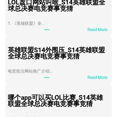
LOL盘口网站叫啥_S14英雄联盟全
球总决赛电竞赛事竞猜
1. 《英雄联盟》全…
：
Read More
L
O
L
英雄联盟S14外围压_S14英雄联盟
盘
全球总决赛电竞赛事竞猜
口
网
电竞投注网站推广介绍…
站
：
Read More
叫
英
啥
雄
_
联
哪个app可以买LOL比赛_S14英雄
S
盟
联盟全球总决赛电竞赛事竞猜
1
S
4
1