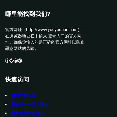
哪里能找到我们?
官方网址（http://www.youyoupan.com）,
在浏览器地址栏中输入 登录入口的官方网
址。确保你输入的是正确的官方网址以防止
恶意网站的风险。
Facebook
Twitter
LinkedIn
Pinterest
快速访问
雷电竞网页版
雷竞技APP官方网站
雷竞技竞猜raybet