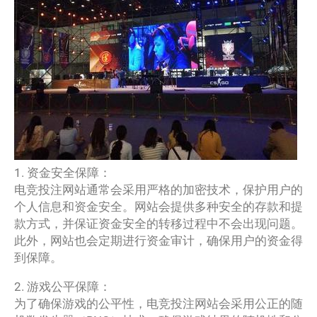
1. 资金安全保障：
电竞投注网站通常会采用严格的加密技术，保护用户的
个人信息和资金安全。网站会提供多种安全的存款和提
款方式，并保证资金安全的转移过程中不会出现问题。
此外，网站也会定期进行资金审计，确保用户的资金得
到保障。
2. 游戏公平保障：
为了确保游戏的公平性，电竞投注网站会采用公正的随