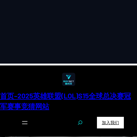
首页–2025英雄联盟(LOL)s15全球总决赛冠
军赛事竞猜网站
S
加入我们
e
a