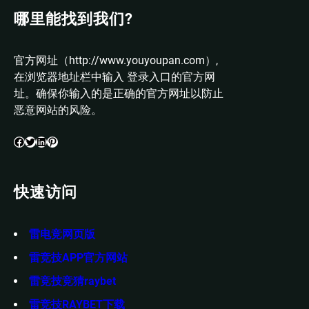
哪里能找到我们?
官方网址（http://www.youyoupan.com）,
在浏览器地址栏中输入 登录入口的官方网
址。确保你输入的是正确的官方网址以防止
恶意网站的风险。
Facebook
Twitter
LinkedIn
Pinterest
快速访问
雷电竞网页版
雷竞技APP官方网站
雷竞技竞猜raybet
雷竞技RAYBET下载