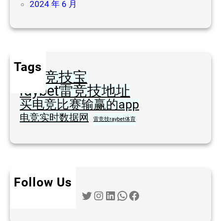
2024 年 6 月
Tags
JJB竞技宝
raybet雷竞技地址
买电竞比赛输赢的app
电竞实时数据网
雷竞技raybet体育
Follow Us
Twitter
Instagram
LinkedIn
WhatsApp
Facebook