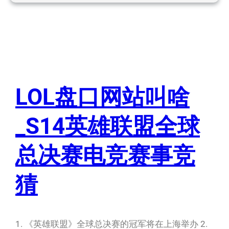
LOL盘口网站叫啥
_S14英雄联盟全球
总决赛电竞赛事竞
猜
1. 《英雄联盟》全球总决赛的冠军将在上海举办 2.