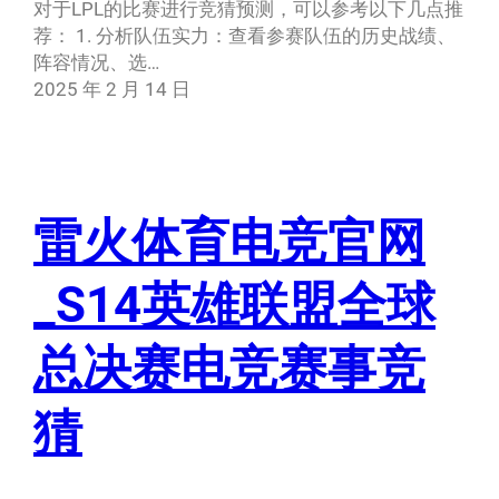
对于LPL的比赛进行竞猜预测，可以参考以下几点推
荐： 1. 分析队伍实力：查看参赛队伍的历史战绩、
阵容情况、选…
2025 年 2 月 14 日
雷火体育电竞官网
_S14英雄联盟全球
总决赛电竞赛事竞
猜