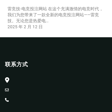
雷竞技-电竞投注网站 在这个充满激情的电竞时代，
我们为您带来了一款全新的电竞投注网站——雷竞
技。无论您是热爱电…
2025 年 2 月 12 日
联系方式