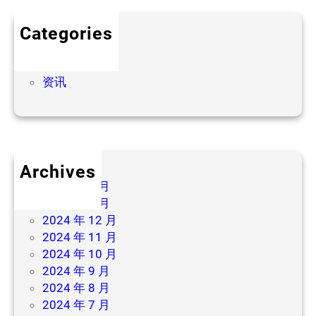
雄
事
联
Categories
竞
盟
文章
猜
全
新闻
球
资讯
总
决
赛
电
竞
Archives
赛
2025 年 2 月
事
2025 年 1 月
竞
2024 年 12 月
猜
2024 年 11 月
2024 年 10 月
2024 年 9 月
2024 年 8 月
2024 年 7 月