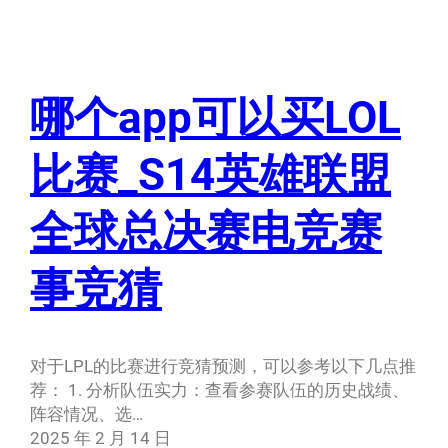
哪个app可以买LOL
比赛_S14英雄联盟
全球总决赛电竞赛
事竞猜
对于LPL的比赛进行竞猜预测，可以参考以下几点推
荐： 1. 分析队伍实力：查看参赛队伍的历史战绩、
阵容情况、选…
2025 年 2 月 14 日