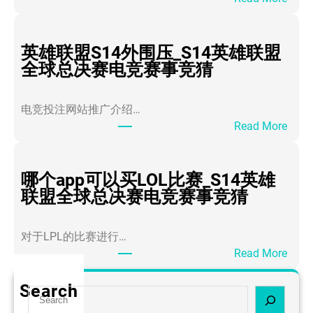
L
O
L
英雄联盟S14外围压_S14英雄联盟
盘
全球总决赛电竞赛事竞猜
口
网
电竞投注网站推广介绍…
站
：
Read More
叫
英
啥
雄
_
联
哪个app可以买LOL比赛_S14英雄
S
盟
联盟全球总决赛电竞赛事竞猜
1
S
4
1
英
对于LPL的比赛进行…
4
雄
：
Read More
外
联
哪
围
盟
个
Search
压
S
全
a
_
e