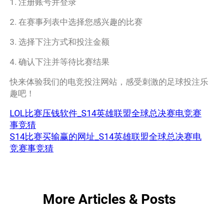
1. 注册账号并登录
2. 在赛事列表中选择您感兴趣的比赛
3. 选择下注方式和投注金额
4. 确认下注并等待比赛结果
快来体验我们的电竞投注网站，感受刺激的足球投注乐
趣吧！
LOL比赛压钱软件_S14英雄联盟全球总决赛电竞赛
事竞猜
S14比赛买输赢的网址_S14英雄联盟全球总决赛电
竞赛事竞猜
More Articles & Posts