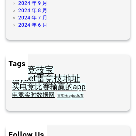
2024 年 9 月
2024 年 8 月
2024 年 7 月
2024 年 6 月
Tags
JJB竞技宝
raybet雷竞技地址
买电竞比赛输赢的app
电竞实时数据网
雷竞技raybet体育
Follow Us