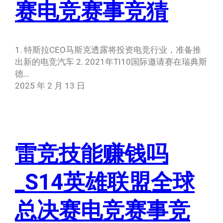
赛电竞赛事竞猜
1. 特斯拉CEO马斯克透露将投资电竞行业，准备推
出新的电竞汽车 2. 2021年TI10国际邀请赛在瑞典斯
德…
2025 年 2 月 13 日
雷竞技能赚钱吗
_S14英雄联盟全球
总决赛电竞赛事竞