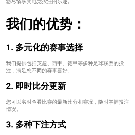
您尽情享受电竞投注的乐趣。
我们的优势：
1. 多元化的赛事选择
我们提供包括英超、西甲、德甲等多种足球联赛的投
注，满足您不同的赛事喜好。
2. 即时比分更新
您可以实时查看比赛的最新比分和赛况，随时掌握投注
情况。
3. 多种下注方式