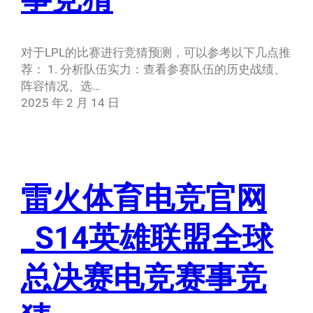
对于LPL的比赛进行竞猜预测，可以参考以下几点推
荐： 1. 分析队伍实力：查看参赛队伍的历史战绩、
阵容情况、选…
2025 年 2 月 14 日
雷火体育电竞官网
_S14英雄联盟全球
总决赛电竞赛事竞