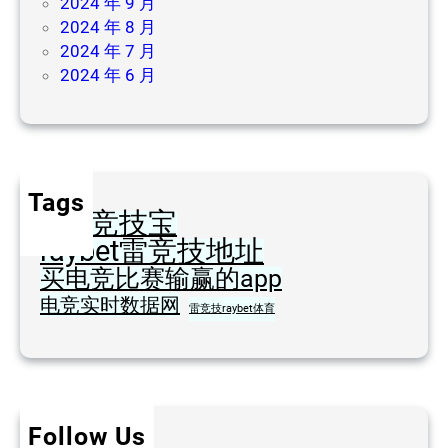
2024 年 9 月
2024 年 8 月
2024 年 7 月
2024 年 6 月
Tags
JJB竞技宝
raybet雷竞技地址
买电竞比赛输赢的app
电竞实时数据网
雷竞技raybet体育
Follow Us