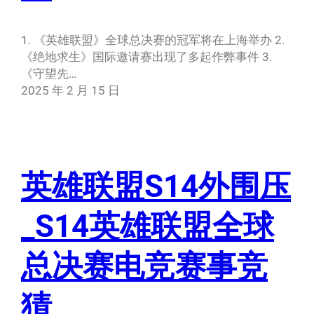
1. 《英雄联盟》全球总决赛的冠军将在上海举办 2.
《绝地求生》国际邀请赛出现了多起作弊事件 3.
《守望先…
2025 年 2 月 15 日
英雄联盟S14外围压
_S14英雄联盟全球
总决赛电竞赛事竞
猜