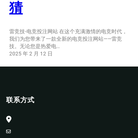
猜
雷竞技-电竞投注网站 在这个充满激情的电竞时代，
我们为您带来了一款全新的电竞投注网站——雷竞
技。无论您是热爱电…
2025 年 2 月 12 日
联系方式