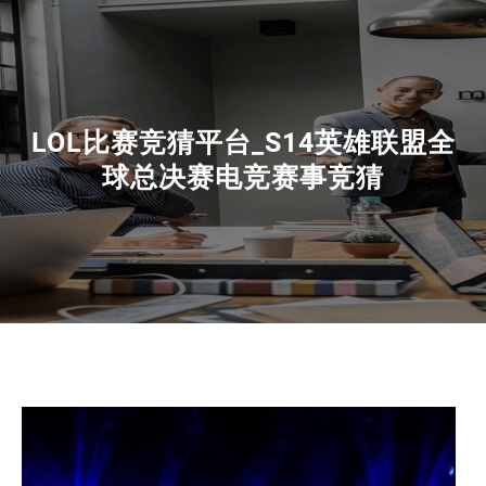
r
c
h
LOL比赛竞猜平台_S14英雄联盟全
球总决赛电竞赛事竞猜