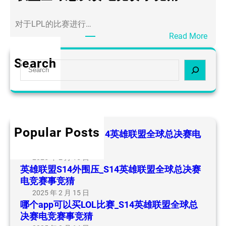
S
4
1
英
对于LPL的比赛进行…
4
雄
：
Read More
外
联
哪
围
盟
个
Search
压
S
全
a
_
e
球
p
S
a
总
p
1
r
决
可
4
c
赛
以
英
h
Popular Posts
电
买
LOL盘口网站叫啥_S14英雄联盟全球总决赛电
雄
竞
L
竞赛事竞猜
联
赛
O
2025 年 2 月 15 日
盟
事
英雄联盟S14外围压_S14英雄联盟全球总决赛
L
全
竞
电竞赛事竞猜
比
球
猜
赛
2025 年 2 月 15 日
总
哪个app可以买LOL比赛_S14英雄联盟全球总
_
决
决赛电竞赛事竞猜
S
赛