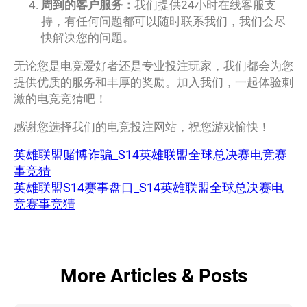
周到的客户服务：
我们提供24小时在线客服支
持，有任何问题都可以随时联系我们，我们会尽
快解决您的问题。
无论您是电竞爱好者还是专业投注玩家，我们都会为您
提供优质的服务和丰厚的奖励。加入我们，一起体验刺
激的电竞竞猜吧！
感谢您选择我们的电竞投注网站，祝您游戏愉快！
英雄联盟赌博诈骗_S14英雄联盟全球总决赛电竞赛
事竞猜
英雄联盟S14赛事盘口_S14英雄联盟全球总决赛电
竞赛事竞猜
More Articles & Posts