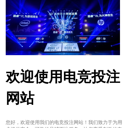
欢迎使用电竞投注
网站
您好，欢迎使用我们的电竞投注网站！我们致力于为用