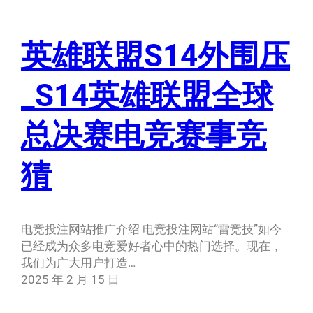
英雄联盟S14外围压
_S14英雄联盟全球
总决赛电竞赛事竞
猜
电竞投注网站推广介绍 电竞投注网站“雷竞技”如今
已经成为众多电竞爱好者心中的热门选择。现在，
我们为广大用户打造…
2025 年 2 月 15 日