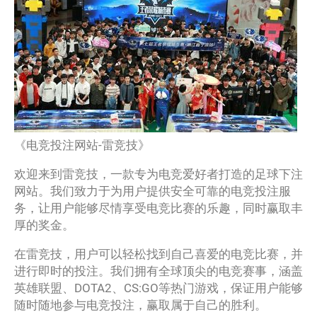
《电竞投注网站-雷竞技》
欢迎来到雷竞技，一款专为电竞爱好者打造的足球下注
网站。我们致力于为用户提供安全可靠的电竞投注服
务，让用户能够尽情享受电竞比赛的乐趣，同时赢取丰
厚的奖金。
在雷竞技，用户可以轻松找到自己喜爱的电竞比赛，并
进行即时的投注。我们拥有全球顶尖的电竞赛事，涵盖
英雄联盟、DOTA2、CS:GO等热门游戏，保证用户能够
随时随地参与电竞投注，赢取属于自己的胜利。