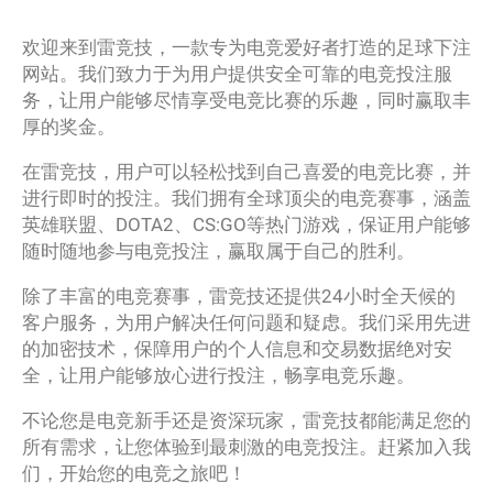
欢迎来到雷竞技，一款专为电竞爱好者打造的足球下注
网站。我们致力于为用户提供安全可靠的电竞投注服
务，让用户能够尽情享受电竞比赛的乐趣，同时赢取丰
厚的奖金。
在雷竞技，用户可以轻松找到自己喜爱的电竞比赛，并
进行即时的投注。我们拥有全球顶尖的电竞赛事，涵盖
英雄联盟、DOTA2、CS:GO等热门游戏，保证用户能够
随时随地参与电竞投注，赢取属于自己的胜利。
除了丰富的电竞赛事，雷竞技还提供24小时全天候的
客户服务，为用户解决任何问题和疑虑。我们采用先进
的加密技术，保障用户的个人信息和交易数据绝对安
全，让用户能够放心进行投注，畅享电竞乐趣。
不论您是电竞新手还是资深玩家，雷竞技都能满足您的
所有需求，让您体验到最刺激的电竞投注。赶紧加入我
们，开始您的电竞之旅吧！