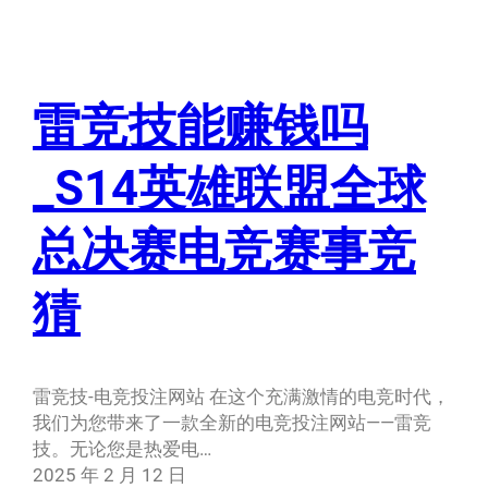
雷竞技能赚钱吗
_S14英雄联盟全球
总决赛电竞赛事竞
猜
雷竞技-电竞投注网站 在这个充满激情的电竞时代，
我们为您带来了一款全新的电竞投注网站——雷竞
技。无论您是热爱电…
2025 年 2 月 12 日