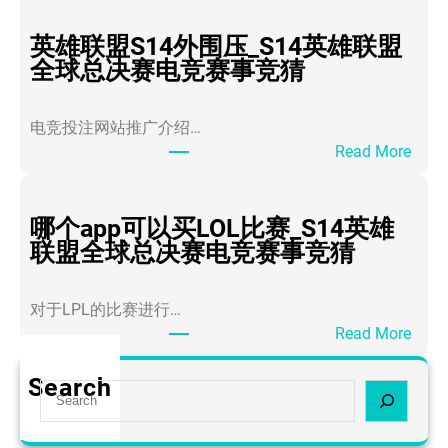
O
L
英雄联盟S14外围压_S14英雄联盟
盘
全球总决赛电竞赛事竞猜
口
网
电竞投注网站推广介绍…
站
：
Read More
叫
英
啥
雄
_
联
哪个app可以买LOL比赛_S14英雄
S
盟
联盟全球总决赛电竞赛事竞猜
1
S
4
1
英
对于LPL的比赛进行…
4
雄
：
Read More
外
联
哪
围
盟
个
Search
压
S
全
a
_
e
球
p
S
a
总