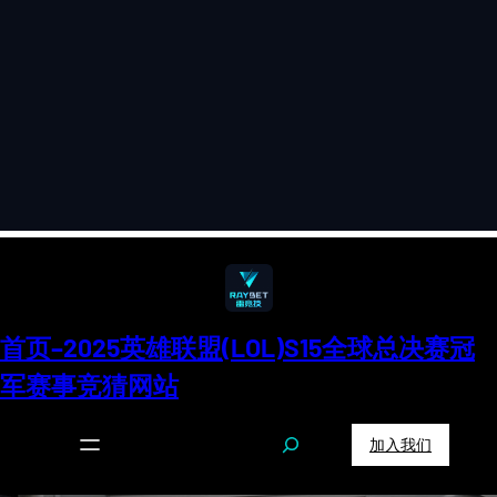
首页–2025英雄联盟(LOL)s15全球总决赛冠
军赛事竞猜网站
S
加入我们
e
a