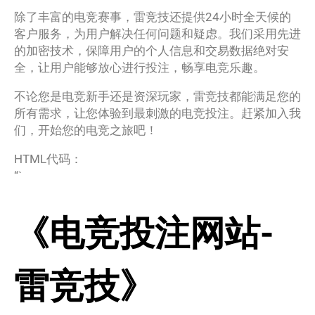
除了丰富的电竞赛事，雷竞技还提供24小时全天候的
客户服务，为用户解决任何问题和疑虑。我们采用先进
的加密技术，保障用户的个人信息和交易数据绝对安
全，让用户能够放心进行投注，畅享电竞乐趣。
不论您是电竞新手还是资深玩家，雷竞技都能满足您的
所有需求，让您体验到最刺激的电竞投注。赶紧加入我
们，开始您的电竞之旅吧！
HTML代码：
“`
《电竞投注网站-
雷竞技》