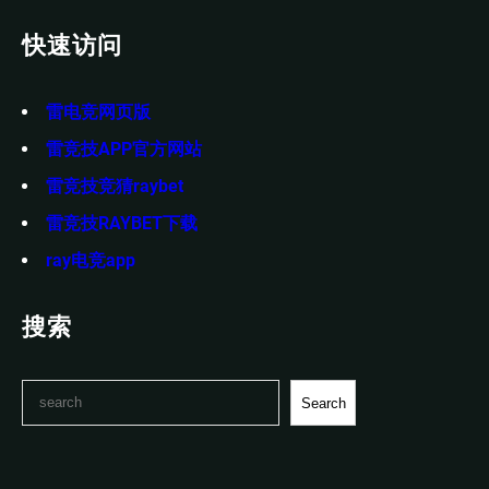
快速访问
雷电竞网页版
雷竞技APP官方网站
雷竞技竞猜raybet
雷竞技RAYBET下载
ray电竞app
搜索
S
Search
e
a
r