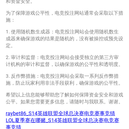
和资金安全。
为了保障游戏公平性，电竞投注网站通常会采取以下措
施：
1. 使用随机数生成器：电竞投注网站会使用随机数生
成器来确保游戏的结果是随机的，没有被操控或预先设
定。
2. 审计和监督：电竞投注网站会接受独立的第三方审
计机构的审计和监督，以确保游戏的公平性和透明度。
3. 反作弊措施：电竞投注网站会采取一系列反作弊措
施，防止玩家利用非法手段获利，确保游戏的公平性。
希望以上信息能够帮助您了解如何保障资金安全和游戏
公平。如果您需要更多信息，请随时与我联系。谢谢。
raybet86_S14英雄联盟全球总决赛电竞赛事竞猜
LOL夏季赛在哪赌_S14英雄联盟全球总决赛电竞赛
事竞猜