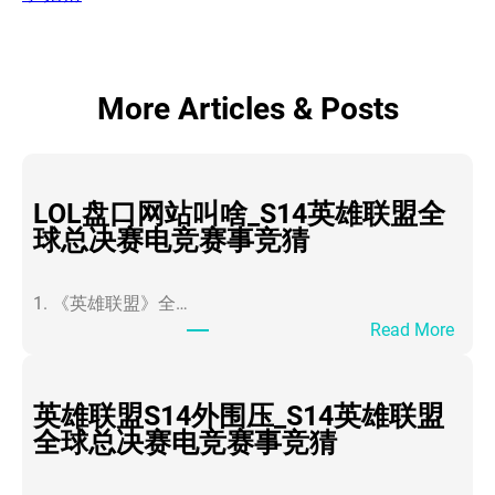
More Articles & Posts
LOL盘口网站叫啥_S14英雄联盟全
球总决赛电竞赛事竞猜
1. 《英雄联盟》全…
：
Read More
L
O
L
英雄联盟S14外围压_S14英雄联盟
盘
全球总决赛电竞赛事竞猜
口
网