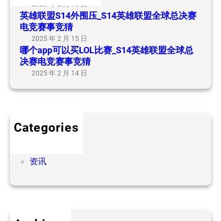
赛
O
2025 年 2 月 15 日
盟
事
英雄联盟S14外围压_S14英雄联盟全球总决赛
L
全
竞
电竞赛事竞猜
比
球
猜
赛
2025 年 2 月 15 日
总
哪个app可以买LOL比赛_S14英雄联盟全球总
_
决
决赛电竞赛事竞猜
S
赛
2025 年 2 月 14 日
1
电
4
竞
英
赛
雄
事
联
Categories
竞
盟
文章
猜
全
新闻
球
资讯
总
决
赛
电
竞