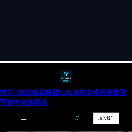
首页–2025英雄联盟(LOL)s15全球总决赛冠
军赛事竞猜网站
S
加入我们
e
a