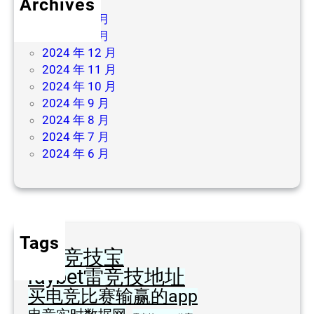
Archives
赛
2025 年 2 月
事
2025 年 1 月
竞
2024 年 12 月
猜
2024 年 11 月
2024 年 10 月
2024 年 9 月
2024 年 8 月
2024 年 7 月
2024 年 6 月
Tags
JJB竞技宝
raybet雷竞技地址
买电竞比赛输赢的app