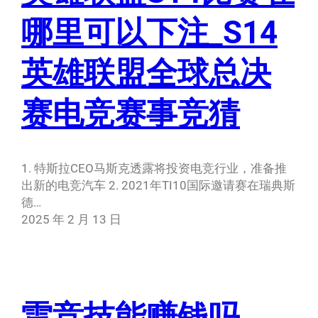
哪里可以下注_S14
英雄联盟全球总决
赛电竞赛事竞猜
1. 特斯拉CEO马斯克透露将投资电竞行业，准备推
出新的电竞汽车 2. 2021年TI10国际邀请赛在瑞典斯
德…
2025 年 2 月 13 日
雷竞技能赚钱吗