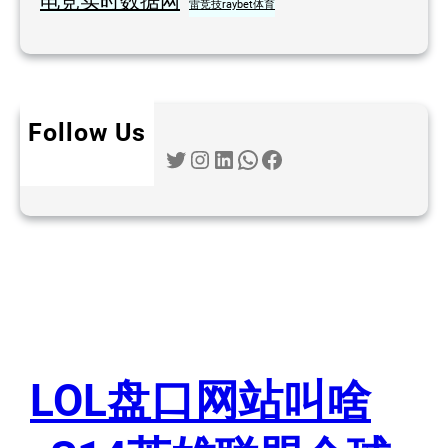
电竞实时数据网
雷竞技raybet体育
Follow Us
Twitter
Instagram
LinkedIn
WhatsApp
Facebook
LOL盘口网站叫啥