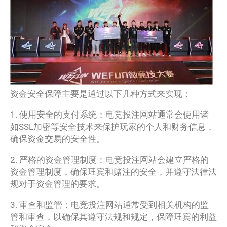
资金安全保障主要是通过以下几种方式来实现：
1. 使用安全的支付系统：电竞投注网站通常会使用诸
如SSL加密等安全技术来保护玩家的个人和财务信息，
确保资金交易的安全性。
2. 严格的资金管理制度：电竞投注网站会建立严格的
资金管理制度，确保玨宾和赌注的安全，并遵守法律法
规对于资金管理的要求。
3. 审查和监管：电竞投注网站通常受到相关机构的监
管和审查，以确保其遵守法规和规定，保障玨宾的利益