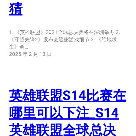
猜
1. 《英雄联盟》2021全球总决赛将在深圳举办 2.
《守望先锋2》发布会透露游戏细节 3. 《绝地求
生》全…
2025 年 2 月 13 日
英雄联盟S14比赛在
哪里可以下注_S14
英雄联盟全球总决