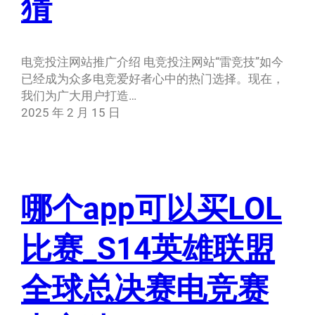
猜
电竞投注网站推广介绍 电竞投注网站“雷竞技”如今
已经成为众多电竞爱好者心中的热门选择。现在，
我们为广大用户打造…
2025 年 2 月 15 日
哪个app可以买LOL
比赛_S14英雄联盟
全球总决赛电竞赛