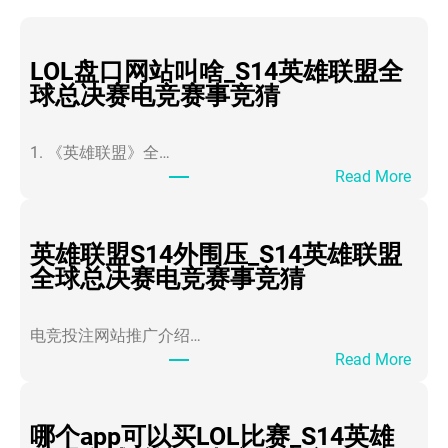
LOL盘口网站叫啥_S14英雄联盟全
球总决赛电竞赛事竞猜
1. 《英雄联盟》全…
：
Read More
L
O
L
英雄联盟S14外围压_S14英雄联盟
盘
全球总决赛电竞赛事竞猜
口
网
电竞投注网站推广介绍…
站
：
Read More
叫
英
啥
雄
_
联
哪个app可以买LOL比赛_S14英雄
S