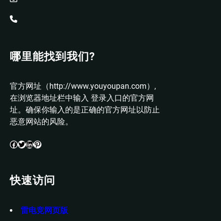
哪里能找到我们?
官方网址（http://www.youyoupan.com）,
在浏览器地址栏中输入 登录入口的官方网
址。确保你输入的是正确的官方网址以防止
恶意网站的风险。
Facebook
Twitter
LinkedIn
Pinterest
快速访问
雷电竞网页版