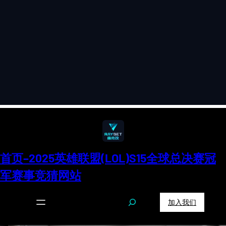
首页–2025英雄联盟(LOL)s15全球总决赛冠
军赛事竞猜网站
S
加入我们
e
a