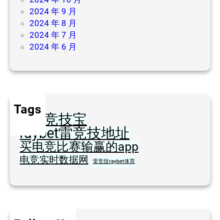
2024 年 9 月
2024 年 8 月
2024 年 7 月
2024 年 6 月
Tags
JJB竞技宝
raybet雷竞技地址
买电竞比赛输赢的app
电竞实时数据网
雷竞技raybet体育