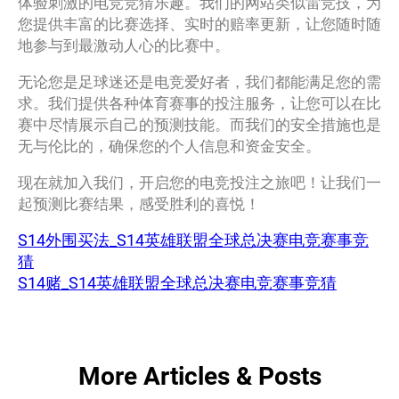
体验刺激的电竞竞猜乐趣。我们的网站类似雷竞技，为
您提供丰富的比赛选择、实时的赔率更新，让您随时随
地参与到最激动人心的比赛中。
无论您是足球迷还是电竞爱好者，我们都能满足您的需
求。我们提供各种体育赛事的投注服务，让您可以在比
赛中尽情展示自己的预测技能。而我们的安全措施也是
无与伦比的，确保您的个人信息和资金安全。
现在就加入我们，开启您的电竞投注之旅吧！让我们一
起预测比赛结果，感受胜利的喜悦！
S14外围买法_S14英雄联盟全球总决赛电竞赛事竞
猜
S14赌_S14英雄联盟全球总决赛电竞赛事竞猜
More Articles & Posts