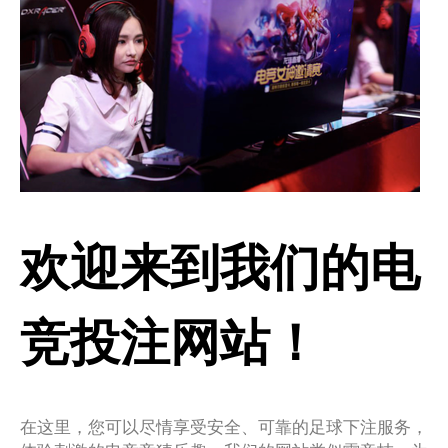
欢迎来到我们的电
竞投注网站！
在这里，您可以尽情享受安全、可靠的足球下注服务，