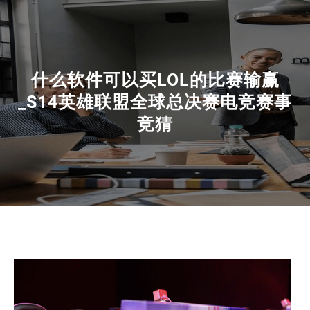
r
c
h
什么软件可以买LOL的比赛输赢
_S14英雄联盟全球总决赛电竞赛事
竞猜