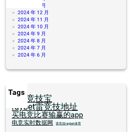
事
2025 年 1 月
竞
2024 年 12 月
猜
2024 年 11 月
2024 年 10 月
2024 年 9 月
2024 年 8 月
2024 年 7 月
2024 年 6 月
Tags
JJB竞技宝
raybet雷竞技地址
买电竞比赛输赢的app
电竞实时数据网
雷竞技raybet体育