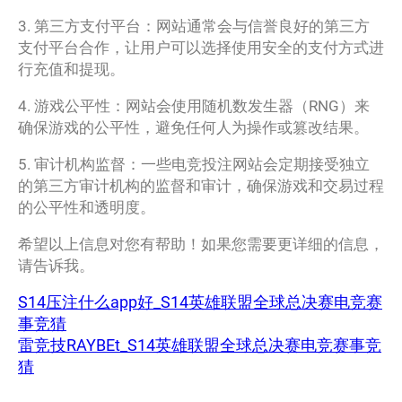
3. 第三方支付平台：网站通常会与信誉良好的第三方
支付平台合作，让用户可以选择使用安全的支付方式进
行充值和提现。
4. 游戏公平性：网站会使用随机数发生器（RNG）来
确保游戏的公平性，避免任何人为操作或篡改结果。
5. 审计机构监督：一些电竞投注网站会定期接受独立
的第三方审计机构的监督和审计，确保游戏和交易过程
的公平性和透明度。
希望以上信息对您有帮助！如果您需要更详细的信息，
请告诉我。
S14压注什么app好_S14英雄联盟全球总决赛电竞赛
事竞猜
雷竞技RAYBEt_S14英雄联盟全球总决赛电竞赛事竞
猜