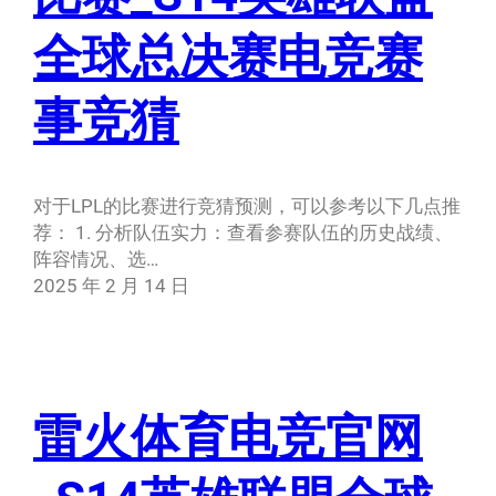
全球总决赛电竞赛
事竞猜
对于LPL的比赛进行竞猜预测，可以参考以下几点推
荐： 1. 分析队伍实力：查看参赛队伍的历史战绩、
阵容情况、选…
2025 年 2 月 14 日
雷火体育电竞官网