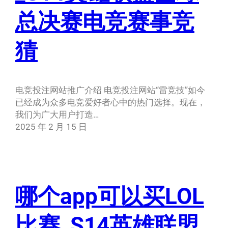
总决赛电竞赛事竞
猜
电竞投注网站推广介绍 电竞投注网站“雷竞技”如今
已经成为众多电竞爱好者心中的热门选择。现在，
我们为广大用户打造…
2025 年 2 月 15 日
哪个app可以买LOL
比赛_S14英雄联盟