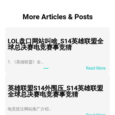
More Articles & Posts
LOL盘口网站叫啥_S14英雄联盟全
球总决赛电竞赛事竞猜
1. 《英雄联盟》全…
：
Read More
L
O
L
英雄联盟S14外围压_S14英雄联盟
盘
全球总决赛电竞赛事竞猜
口
网
电竞投注网站推广介绍…
站
：