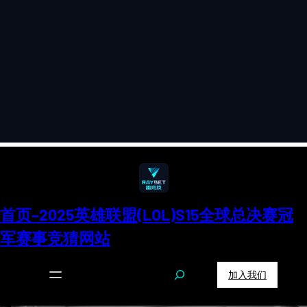
首页–2025英雄联盟(LOL)s15全球总决赛冠
军赛事竞猜网站
S
加入我们
e
a