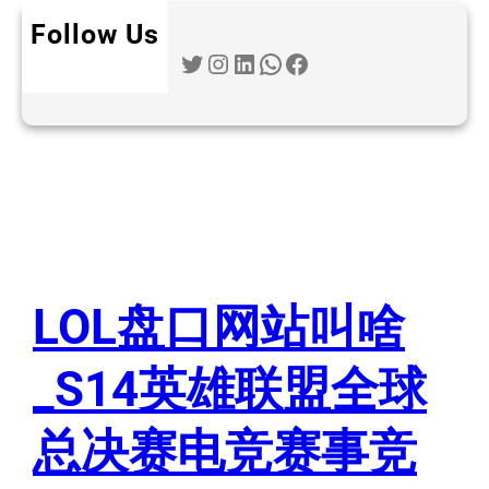
Follow Us
Twitter
Instagram
LinkedIn
WhatsApp
Facebook
LOL盘口网站叫啥
_S14英雄联盟全球
总决赛电竞赛事竞