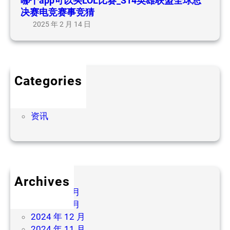
哪个app可以买LOL比赛_S14英雄联盟全球总
_
决
决赛电竞赛事竞猜
S
赛
2025 年 2 月 14 日
1
电
4
竞
英
赛
雄
事
联
Categories
竞
盟
文章
猜
全
新闻
球
资讯
总
决
赛
电
竞
Archives
赛
2025 年 2 月
事
2025 年 1 月
竞
2024 年 12 月
猜
2024 年 11 月