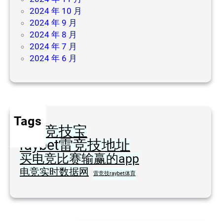
2024 年 10 月
2024 年 9 月
2024 年 8 月
2024 年 7 月
2024 年 6 月
Tags
JJB竞技宝
raybet雷竞技地址
买电竞比赛输赢的app
电竞实时数据网
雷竞技raybet体育