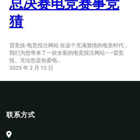
总决赛电竞赛事竞
猜
雷竞技-电竞投注网站 在这个充满激情的电竞时代，
我们为您带来了一款全新的电竞投注网站——雷竞
技。无论您是热爱电…
2025 年 2 月 12 日
联系方式