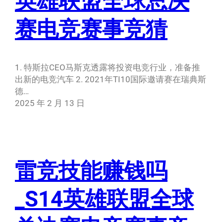
英雄联盟全球总决
赛电竞赛事竞猜
1. 特斯拉CEO马斯克透露将投资电竞行业，准备推
出新的电竞汽车 2. 2021年TI10国际邀请赛在瑞典斯
德…
2025 年 2 月 13 日
雷竞技能赚钱吗
_S14英雄联盟全球