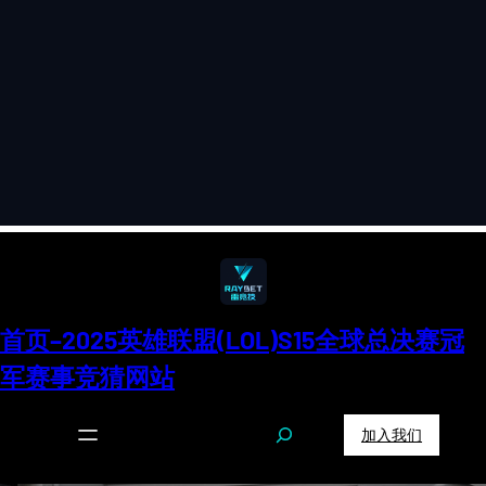
首页–2025英雄联盟(LOL)s15全球总决赛冠
军赛事竞猜网站
S
加入我们
e
a