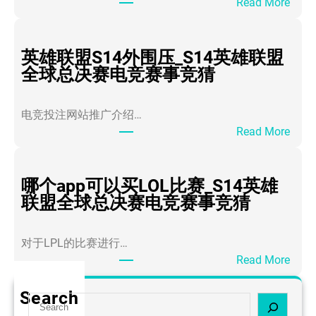
：
Read More
L
O
L
英雄联盟S14外围压_S14英雄联盟
盘
全球总决赛电竞赛事竞猜
口
网
电竞投注网站推广介绍…
站
：
Read More
叫
英
啥
雄
_
联
哪个app可以买LOL比赛_S14英雄
S
盟
联盟全球总决赛电竞赛事竞猜
1
S
4
1
英
对于LPL的比赛进行…
4
雄
：
Read More
外
联
哪
围
盟
个
Search
压
S
全
a