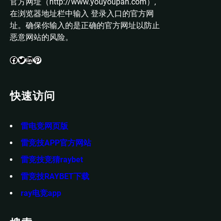
官方网址（http://www.youyoupan.com）,
在浏览器地址栏中输入 登录入口的官方网
址。确保你输入的是正确的官方网址以防止
恶意网站的风险。
Facebook
Twitter
LinkedIn
Pinterest
快速访问
雷电竞网页版
雷竞技APP官方网站
雷竞技竞猜raybet
雷竞技RAYBET下载
ray电竞app