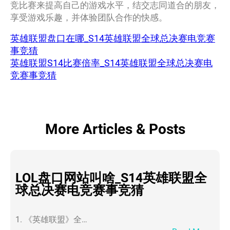
竞比赛来提高自己的游戏水平，结交志同道合的朋友，
享受游戏乐趣，并体验团队合作的快感。
英雄联盟盘口在哪_S14英雄联盟全球总决赛电竞赛
事竞猜
英雄联盟S14比赛倍率_S14英雄联盟全球总决赛电
竞赛事竞猜
More Articles & Posts
LOL盘口网站叫啥_S14英雄联盟全
球总决赛电竞赛事竞猜
1. 《英雄联盟》全…