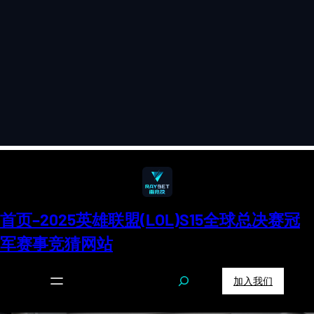
首页–2025英雄联盟(LOL)s15全球总决赛冠
军赛事竞猜网站
S
加入我们
e
a