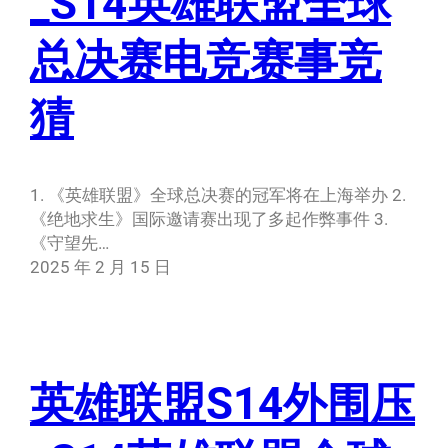
_S14英雄联盟全球
总决赛电竞赛事竞
猜
1. 《英雄联盟》全球总决赛的冠军将在上海举办 2.
《绝地求生》国际邀请赛出现了多起作弊事件 3.
《守望先…
2025 年 2 月 15 日
英雄联盟S14外围压