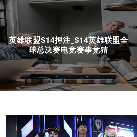
r
c
h
英雄联盟S14押注_S14英雄联盟全
球总决赛电竞赛事竞猜