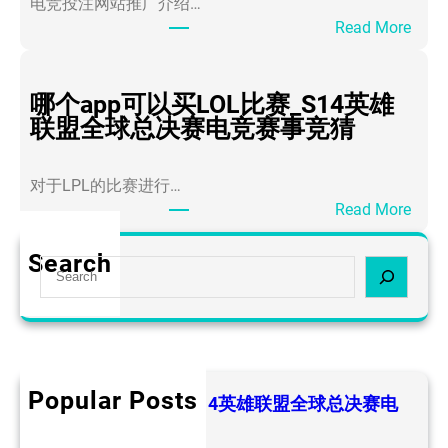
电竞投注网站推广介绍…
站
：
Read More
叫
英
啥
雄
_
联
哪个app可以买LOL比赛_S14英雄
S
盟
联盟全球总决赛电竞赛事竞猜
1
S
4
1
英
对于LPL的比赛进行…
4
雄
：
Read More
外
联
哪
围
盟
个
Search
压
S
全
a
_
e
球
p
S
a
总
p
1
r
决
可
4
c
赛
以
英
h
Popular Posts
电
买
LOL盘口网站叫啥_S14英雄联盟全球总决赛电
雄
竞
L
竞赛事竞猜
联
赛