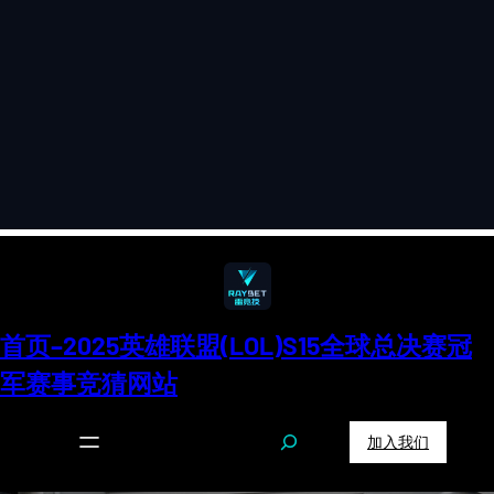
首页–2025英雄联盟(LOL)s15全球总决赛冠
军赛事竞猜网站
S
加入我们
e
a