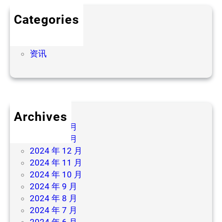
雄
事
联
Categories
竞
盟
文章
猜
全
新闻
球
资讯
总
决
赛
电
竞
Archives
赛
2025 年 2 月
事
2025 年 1 月
竞
2024 年 12 月
猜
2024 年 11 月
2024 年 10 月
2024 年 9 月
2024 年 8 月
2024 年 7 月