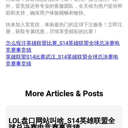
外，雷竞技还有专业的客服团队，全天候为用户提供帮
助和支持，确保用户体验顺畅和愉快。
快来加入雷竞技，体验最热门的足球下注服务！立即注
册，获取专属优惠，尽情享受精彩的比赛！
怎么投注英雄联盟比赛_S14英雄联盟全球总决赛电
竞赛事竞猜
英雄联盟S14比赛武汉_S14英雄联盟全球总决赛电
竞赛事竞猜
More Articles & Posts
LOL盘口网站叫啥_S14英雄联盟全
球总决赛电竞赛事竞猜