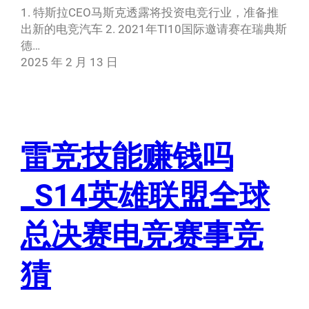
1. 特斯拉CEO马斯克透露将投资电竞行业，准备推
出新的电竞汽车 2. 2021年TI10国际邀请赛在瑞典斯
德…
2025 年 2 月 13 日
雷竞技能赚钱吗
_S14英雄联盟全球
总决赛电竞赛事竞
猜