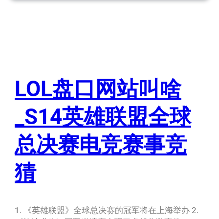
LOL盘口网站叫啥
_S14英雄联盟全球
总决赛电竞赛事竞
猜
1. 《英雄联盟》全球总决赛的冠军将在上海举办 2.