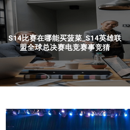
r
c
h
S14比赛在哪能买菠菜_S14英雄联
盟全球总决赛电竞赛事竞猜