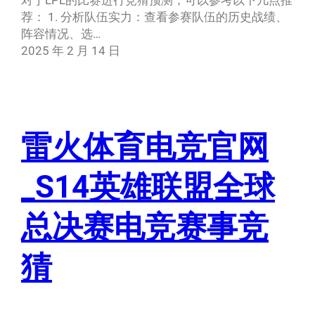
对于LPL的比赛进行竞猜预测，可以参考以下几点推
荐： 1. 分析队伍实力：查看参赛队伍的历史战绩、
阵容情况、选…
2025 年 2 月 14 日
雷火体育电竞官网
_S14英雄联盟全球
总决赛电竞赛事竞
猜