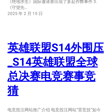
《绝地求生》国际邀请赛出现了多起作弊事件 3.
《守望先…
2025 年 2 月 15 日
英雄联盟S14外围压
_S14英雄联盟全球
总决赛电竞赛事竞
猜
电竞投注网站推广介绍 电竞投注网站“雷竞技”如今