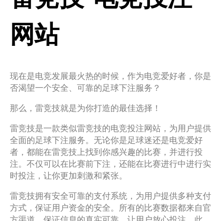
网站
现在是电竞发展最火热的时候，作为电竞爱好者，你是
否渴望一个安全、可靠的足球下注服务？
那么，雷竞技就是为你打造的最佳选择！
雷竞技是一款类似雷竞技的电竞投注网站，为用户提供
全面的足球下注服务。无论你是足球迷还是电竞爱好
者，都能在雷竞技上找到你感兴趣的比赛，并进行投
注。不仅可以在比赛前下注，还能在比赛进行中进行实
时投注，让你更加刺激和紧张。
雷竞技拥有安全可靠的支付系统，为用户提供多种支付
方式，保证用户资金的安全。所有的比赛数据都来自官
方渠道，保证信息的真实可靠，让用户放心投注。此