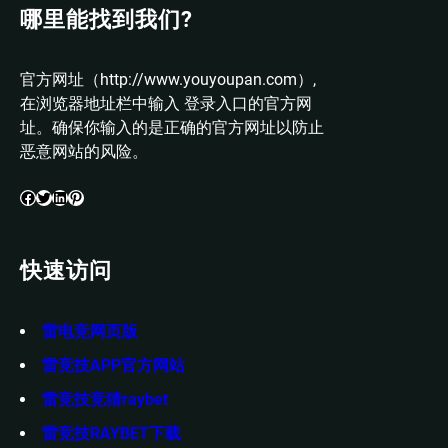
哪里能找到我们?
官方网址（http://www.youyoupan.com）,
在浏览器地址栏中输入 登录入口的官方网
址。确保你输入的是正确的官方网址以防止
恶意网站的风险。
Facebook
Twitter
LinkedIn
Pinterest
快速访问
雷电竞网页版
雷竞技APP官方网站
雷竞技竞猜raybet
雷竞技RAYBET下载