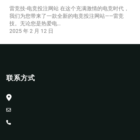
雷竞技-电竞投注网站 在这个充满激情的电竞时代，
我们为您带来了一款全新的电竞投注网站——雷竞
技。无论您是热爱电…
2025 年 2 月 12 日
联系方式