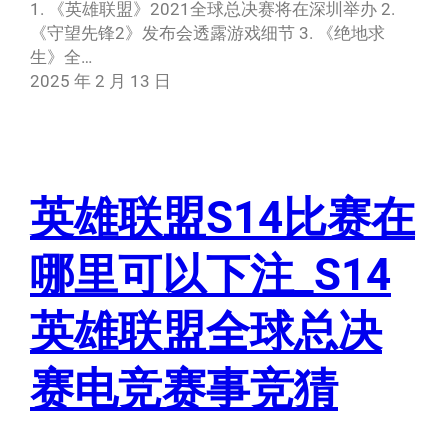
1. 《英雄联盟》2021全球总决赛将在深圳举办 2.
《守望先锋2》发布会透露游戏细节 3. 《绝地求
生》全…
2025 年 2 月 13 日
英雄联盟S14比赛在
哪里可以下注_S14
英雄联盟全球总决
赛电竞赛事竞猜