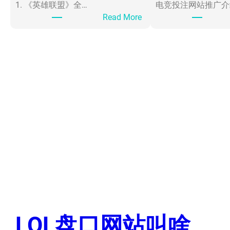
1. 《英雄联盟》全…
电竞投注网站推广介
：
Read More
L
O
L
盘
口
网
站
叫
啥
_
S
1
4
英
雄
联
LOL盘口网站叫啥
盟