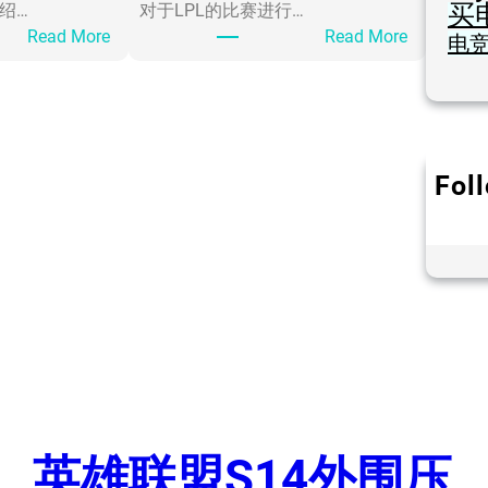
买
绍…
对于LPL的比赛进行…
：
：
Read More
Read More
电
英
哪
雄
个
联
a
盟
p
S
p
Fol
1
可
4
以
外
买
围
L
压
O
_
L
S
比
1
赛
4
_
英
S
雄
1
英雄联盟S14外围压
联
4