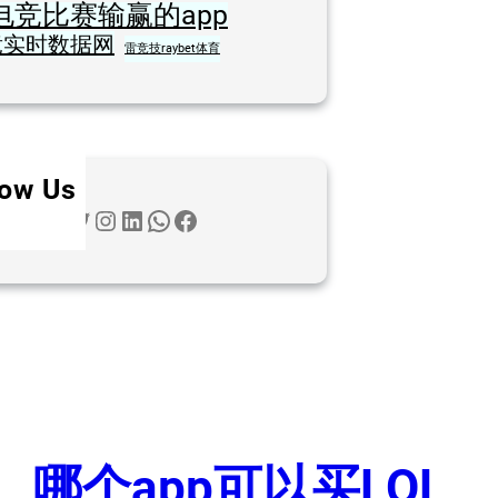
电竞比赛输赢的app
竞实时数据网
雷竞技raybet体育
low Us
Twitter
Instagram
LinkedIn
WhatsApp
Facebook
哪个app可以买LOL