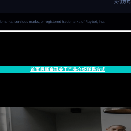
首页
最新资讯
关于
产品
介绍
联系方式