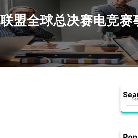
英雄联盟全球总决赛电竞赛
Sea
S
e
a
r
c
h
Pop