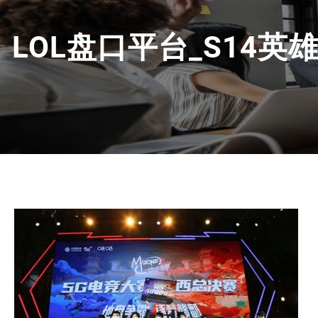
LOL盘口平台_S14