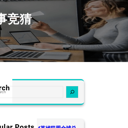
事竞猜
rch
ular Posts