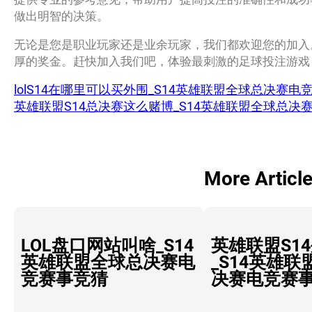
做出明智的决策。
无论是您是职业玩家还是业余玩家，我们都欢迎您的加入
厚的奖金。赶快加入我们吧，体验最刺激的足球投注游戏
lolS14在哪里可以买外围_S14英雄联盟全球总决赛电
英雄联盟S14总决赛这么赌博_S14英雄联盟全球总决
More Articl
LOL盘口网站叫啥_S14
英雄联盟S1
英雄联盟全球总决赛电
_S14英雄
竞赛事竞猜
决赛电竞赛