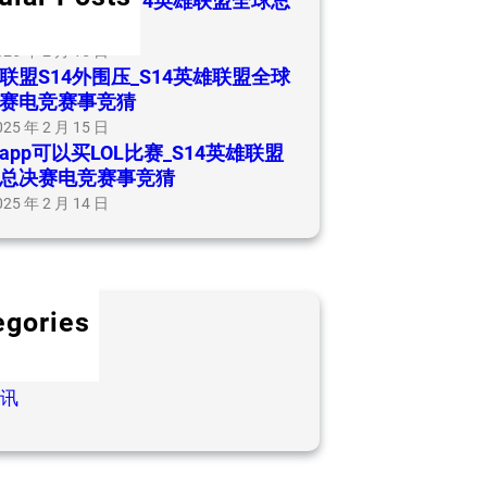
L盘口网站叫啥_S14英雄联盟全球总
电竞赛事竞猜
025 年 2 月 15 日
联盟S14外围压_S14英雄联盟全球
赛电竞赛事竞猜
025 年 2 月 15 日
app可以买LOL比赛_S14英雄联盟
总决赛电竞赛事竞猜
025 年 2 月 14 日
egories
章
闻
讯