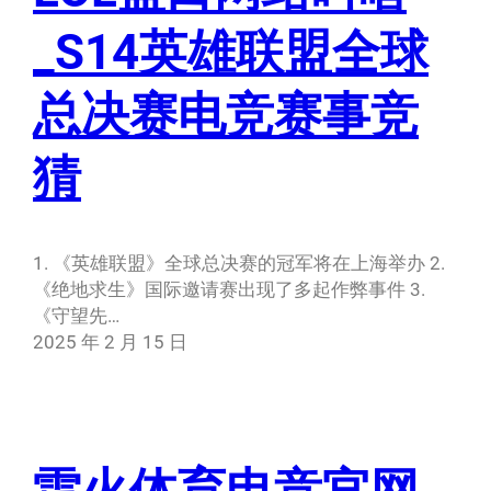
_S14英雄联盟全球
总决赛电竞赛事竞
猜
1. 《英雄联盟》全球总决赛的冠军将在上海举办 2.
《绝地求生》国际邀请赛出现了多起作弊事件 3.
《守望先…
2025 年 2 月 15 日