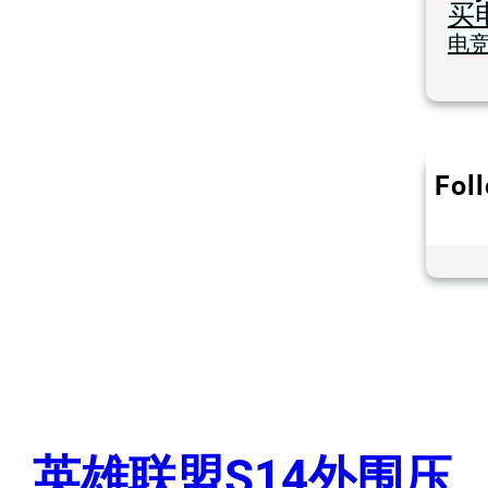
买
1
赛
4
_
电
英
S
雄
1
联
4
盟
英
全
雄
Fol
球
联
总
盟
决
全
赛
球
电
总
竞
决
赛
赛
事
电
竞
竞
猜
赛
事
英雄联盟S14外围压
竞