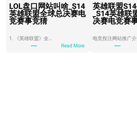
LOL盘口网站叫啥_S14
英雄联盟S1
英雄联盟全球总决赛电
_S14英雄
竞赛事竞猜
决赛电竞赛
1. 《英雄联盟》全…
电竞投注网站推广介
：
Read More
L
O
L
盘
口
网
站
叫
啥
_
S
1