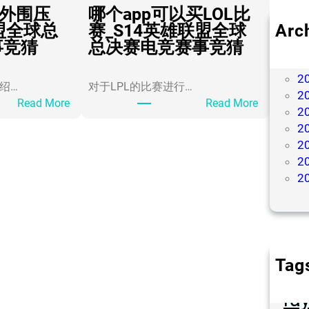
4外围压
哪个app可以买LOL比
联盟全球总
赛_S14英雄联盟全球
Arc
事竞猜
总决赛电竞赛事竞猜
2
2
2
绍…
对于LPL的比赛进行…
2
：
：
Read More
Read More
2
英
哪
2
雄
个
2
联
a
2
盟
p
2
S
p
1
可
4
以
外
买
围
L
Tag
压
O
J
_
L
r
S
比