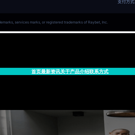
首页
最新资讯
关于
产品
介绍
联系方式