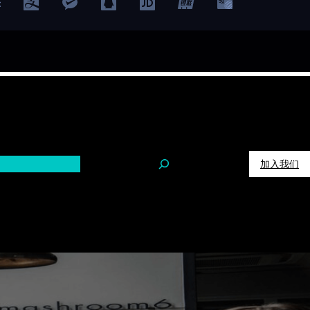
S
加入我们
e
a
r
c
h