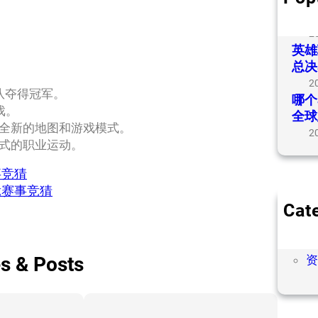
LO
决赛
2
英雄
总决
2
战队夺得冠军。
哪个
戏。
全球
了全新的地图和游戏模式。
2
正式的职业运动。
事竞猜
竞赛事竞猜
Cat
文
新
资
es & Posts