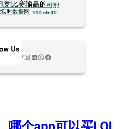
电竞比赛输赢的app
竞实时数据网
雷竞技raybet体育
low Us
Twitter
Instagram
LinkedIn
WhatsApp
Facebook
哪个app可以买LOL