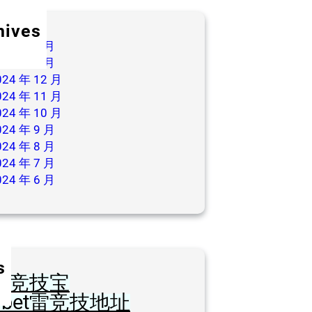
hives
025 年 2 月
025 年 1 月
024 年 12 月
024 年 11 月
024 年 10 月
024 年 9 月
024 年 8 月
024 年 7 月
024 年 6 月
s
JB竞技宝
aybet雷竞技地址