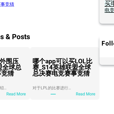
买
赛事竞猜
电
es & Posts
Fol
4外围压
哪个app可以买LOL比
联盟全球总
赛_S14英雄联盟全球
事竞猜
总决赛电竞赛事竞猜
绍…
对于LPL的比赛进行…
：
：
Read More
Read More
英
哪
雄
个
联
a