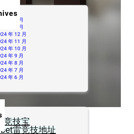
hives
025 年 2 月
025 年 1 月
024 年 12 月
024 年 11 月
024 年 10 月
024 年 9 月
024 年 8 月
024 年 7 月
024 年 6 月
s
JB竞技宝
aybet雷竞技地址