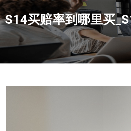
S14买赔率到哪里买_