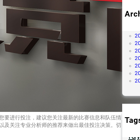
Arc
2
2
2
2
2
2
2
2
2
您要进行投注，建议您关注最新的比赛信息和队伍情
Tag
J
以及关注专业分析师的推荐来做出最佳投注决策。切
r