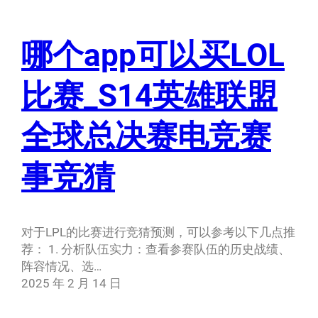
哪个app可以买LOL
比赛_S14英雄联盟
全球总决赛电竞赛
事竞猜
对于LPL的比赛进行竞猜预测，可以参考以下几点推
荐： 1. 分析队伍实力：查看参赛队伍的历史战绩、
阵容情况、选…
2025 年 2 月 14 日