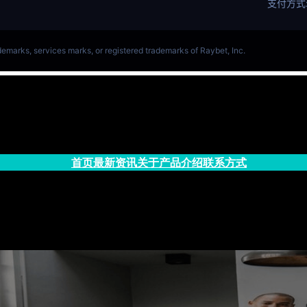
首页
最新资讯
关于
产品
介绍
联系方式