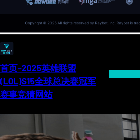
跳
至
内
容
首页–2025英雄联盟
(LOL)s15全球总决赛冠军
赛事竞猜网站