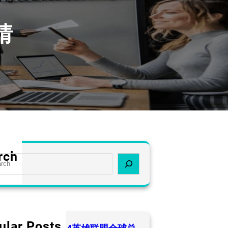
猜
rch
ular Posts