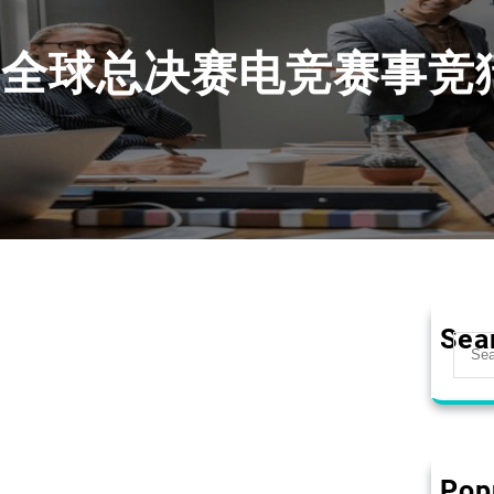
联盟全球总决赛电竞赛事竞
Sea
S
e
a
r
c
h
Pop