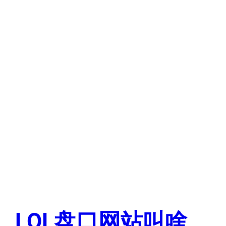
L
盘
口
网
站
叫
啥
_
S
1
4
英
雄
联
盟
全
球
总
LOL盘口网站叫啥
决