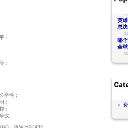
LO
决赛
2
英雄
总决
2
平：
哪个
全球
2
包等；
Cat
文
和公平性；
新
透明；
资
操控；
的争议。
疑问，请随时告诉我。