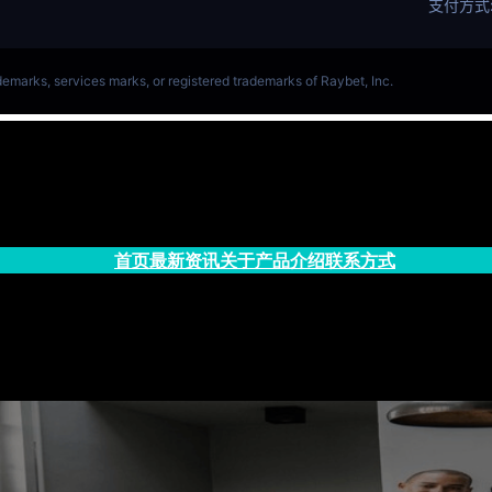
首页
最新资讯
关于
产品
介绍
联系方式