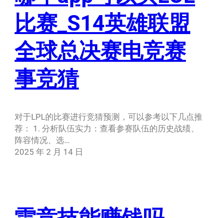
比赛_S14英雄联盟
全球总决赛电竞赛
事竞猜
对于LPL的比赛进行竞猜预测，可以参考以下几点推
荐： 1. 分析队伍实力：查看参赛队伍的历史战绩、
阵容情况、选…
2025 年 2 月 14 日