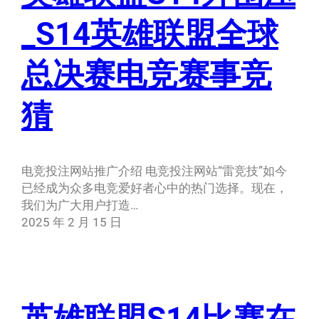
决
全
_S14英雄联盟全球
赛
球
电
总
总决赛电竞赛事竞
竞
决
赛
赛
事
电
猜
竞
竞
猜
赛
事
竞
电竞投注网站推广介绍 电竞投注网站“雷竞技”如今
猜
已经成为众多电竞爱好者心中的热门选择。现在，
我们为广大用户打造…
2025 年 2 月 15 日