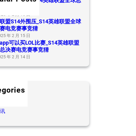
L盘口网站叫啥_S14英雄联盟全球总
电竞赛事竞猜
025 年 2 月 15 日
联盟S14外围压_S14英雄联盟全球
赛电竞赛事竞猜
025 年 2 月 15 日
app可以买LOL比赛_S14英雄联盟
总决赛电竞赛事竞猜
025 年 2 月 14 日
egories
章
闻
讯