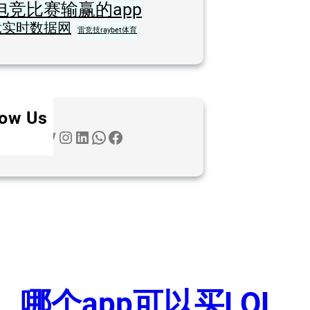
电竞比赛输赢的app
竞实时数据网
雷竞技raybet体育
low Us
Twitter
Instagram
LinkedIn
WhatsApp
Facebook
哪个app可以买LOL