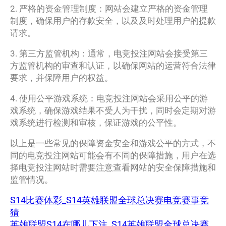
2. 严格的资金管理制度：网站会建立严格的资金管理
制度，确保用户的存款安全，以及及时处理用户的提款
请求。
3. 第三方监管机构：通常，电竞投注网站会接受第三
方监管机构的审查和认证，以确保网站的运营符合法律
要求，并保障用户的权益。
4. 使用公平游戏系统：电竞投注网站会采用公平的游
戏系统，确保游戏结果不受人为干扰，同时会定期对游
戏系统进行检测和审核，保证游戏的公平性。
以上是一些常见的保障资金安全和游戏公平的方式，不
同的电竞投注网站可能会有不同的保障措施，用户在选
择电竞投注网站时需要注意查看网站的安全保障措施和
监管情况。
S14比赛体彩_S14英雄联盟全球总决赛电竞赛事竞
猜
英雄联盟S14在哪儿下注_S14英雄联盟全球总决赛