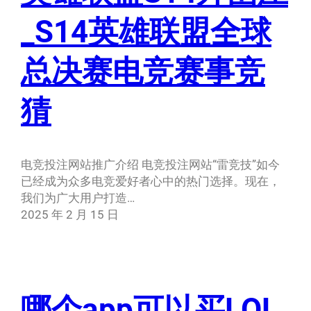
_S14英雄联盟全球
总决赛电竞赛事竞
猜
电竞投注网站推广介绍 电竞投注网站“雷竞技”如今
已经成为众多电竞爱好者心中的热门选择。现在，
我们为广大用户打造…
2025 年 2 月 15 日
哪个app可以买LOL