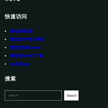
快速访问
雷电竞网页版
雷竞技APP官方网站
雷竞技竞猜raybet
雷竞技RAYBET下载
ray电竞app
搜索
S
Search
e
a