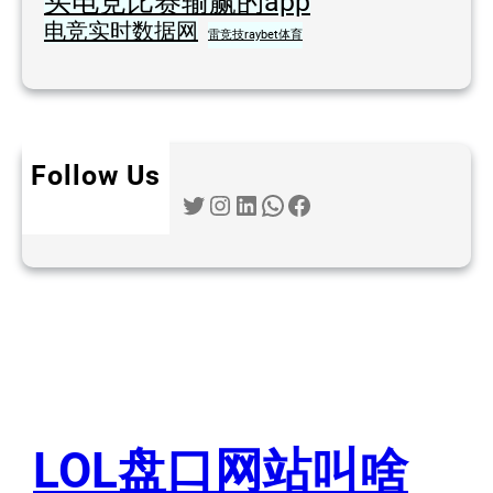
买电竞比赛输赢的app
电竞实时数据网
雷竞技raybet体育
Follow Us
Twitter
Instagram
LinkedIn
WhatsApp
Facebook
LOL盘口网站叫啥