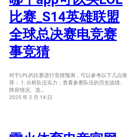
比赛_S14英雄联盟
全球总决赛电竞赛
事竞猜
对于LPL的比赛进行竞猜预测，可以参考以下几点推
荐： 1. 分析队伍实力：查看参赛队伍的历史战绩、
阵容情况、选…
2025 年 2 月 14 日