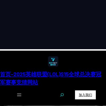
首页–2025英雄联盟(LOL)s15全球总决赛冠
军赛事竞猜网站
S
加入我们
e
a