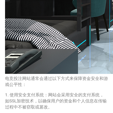
电竞投注网站通常会通过以下方式来保障资金安全和游
戏公平性：
1. 使用安全支付系统：网站会采用安全的支付系统，
如SSL加密技术，以确保用户的资金和个人信息在传输
过程中不被窃取或篡改。