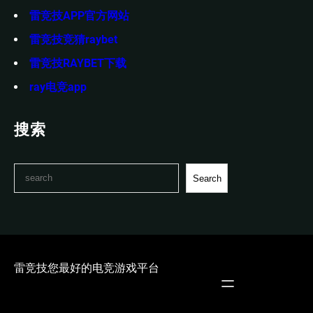
雷竞技APP官方网站
雷竞技竞猜raybet
雷竞技RAYBET下载
ray电竞app
搜索
S
Search
e
a
r
c
h
雷竞技您最好的电竞游戏平台