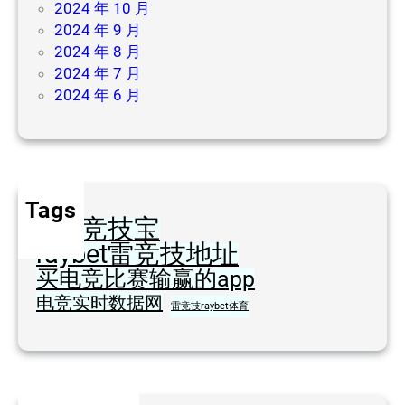
2024 年 10 月
2024 年 9 月
2024 年 8 月
2024 年 7 月
2024 年 6 月
Tags
JJB竞技宝
raybet雷竞技地址
买电竞比赛输赢的app
电竞实时数据网
雷竞技raybet体育