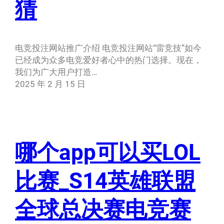
猜
电竞投注网站推广介绍 电竞投注网站“雷竞技”如今
已经成为众多电竞爱好者心中的热门选择。现在，
我们为广大用户打造…
2025 年 2 月 15 日
哪个app可以买LOL
比赛_S14英雄联盟
全球总决赛电竞赛