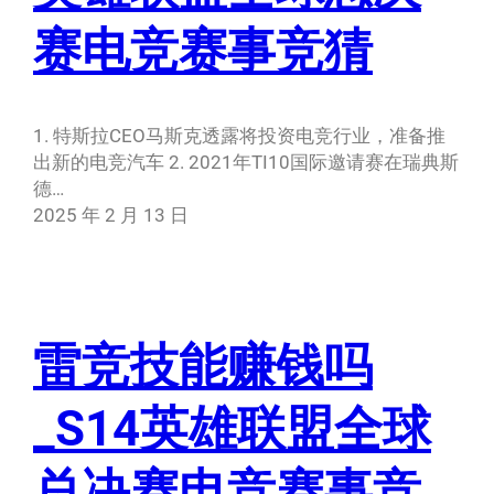
赛电竞赛事竞猜
1. 特斯拉CEO马斯克透露将投资电竞行业，准备推
出新的电竞汽车 2. 2021年TI10国际邀请赛在瑞典斯
德…
2025 年 2 月 13 日
雷竞技能赚钱吗
_S14英雄联盟全球
总决赛电竞赛事竞