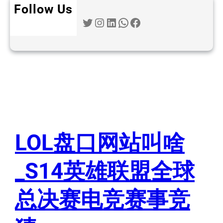
Follow Us
Twitter
Instagram
LinkedIn
WhatsApp
Facebook
LOL盘口网站叫啥
_S14英雄联盟全球
总决赛电竞赛事竞