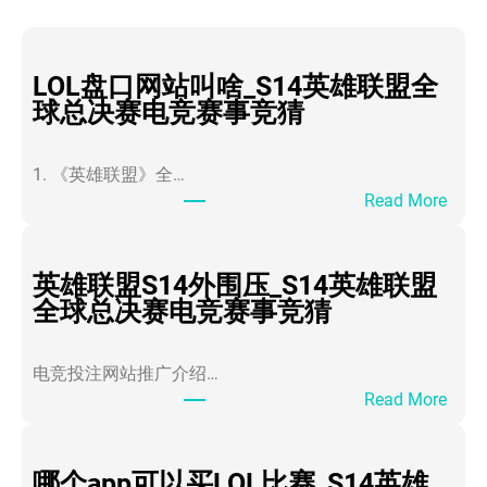
LOL盘口网站叫啥_S14英雄联盟全
球总决赛电竞赛事竞猜
1. 《英雄联盟》全…
：
Read More
L
O
L
英雄联盟S14外围压_S14英雄联盟
盘
全球总决赛电竞赛事竞猜
口
网
电竞投注网站推广介绍…
站
：
Read More
叫
英
啥
雄
_
联
哪个app可以买LOL比赛_S14英雄
S