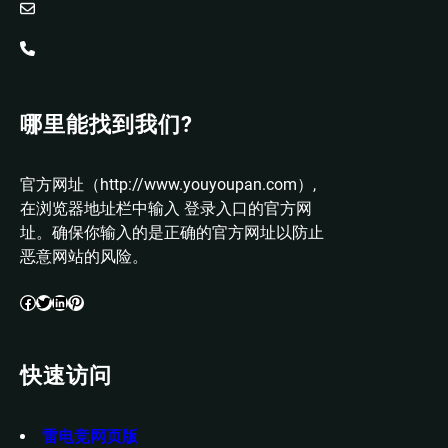
哪里能找到我们?
官方网址（http://www.youyoupan.com）,
在浏览器地址栏中输入 登录入口的官方网
址。确保你输入的是正确的官方网址以防止
恶意网站的风险。
Facebook
Twitter
LinkedIn
Pinterest
快速访问
雷电竞网页版