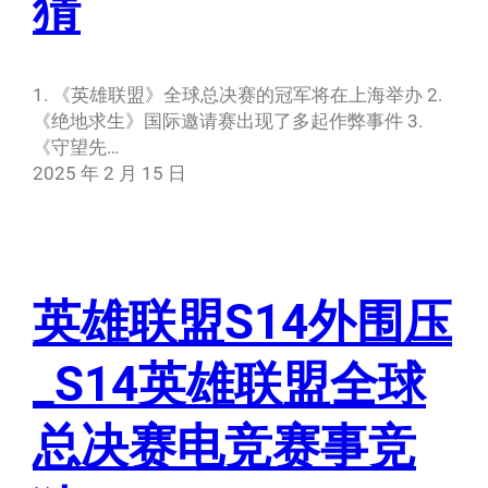
猜
1. 《英雄联盟》全球总决赛的冠军将在上海举办 2.
《绝地求生》国际邀请赛出现了多起作弊事件 3.
《守望先…
2025 年 2 月 15 日
英雄联盟S14外围压
_S14英雄联盟全球
总决赛电竞赛事竞