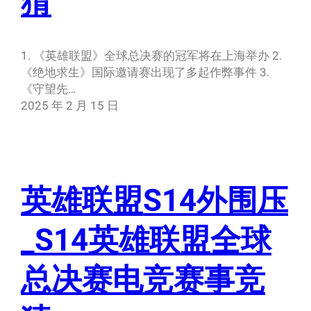
猜
1. 《英雄联盟》全球总决赛的冠军将在上海举办 2.
《绝地求生》国际邀请赛出现了多起作弊事件 3.
《守望先…
2025 年 2 月 15 日
英雄联盟S14外围压
_S14英雄联盟全球
总决赛电竞赛事竞