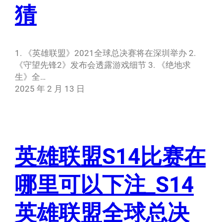
猜
1. 《英雄联盟》2021全球总决赛将在深圳举办 2.
《守望先锋2》发布会透露游戏细节 3. 《绝地求
生》全…
2025 年 2 月 13 日
英雄联盟S14比赛在
哪里可以下注_S14
英雄联盟全球总决