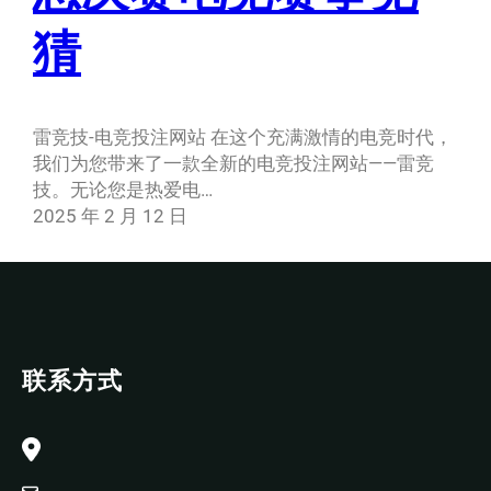
猜
雷竞技-电竞投注网站 在这个充满激情的电竞时代，
我们为您带来了一款全新的电竞投注网站——雷竞
技。无论您是热爱电…
2025 年 2 月 12 日
联系方式