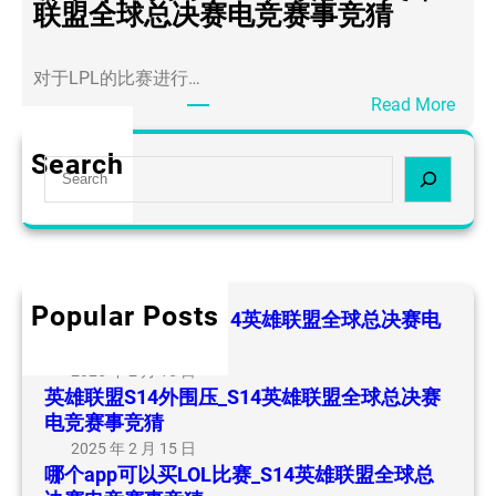
盟
联盟全球总决赛电竞赛事竞猜
1
S
4
1
英
对于LPL的比赛进行…
4
雄
：
Read More
外
联
哪
围
盟
个
Search
压
S
全
a
_
e
球
p
S
a
总
p
1
r
决
可
4
c
赛
以
英
h
Popular Posts
电
买
LOL盘口网站叫啥_S14英雄联盟全球总决赛电
雄
竞
L
竞赛事竞猜
联
赛
O
2025 年 2 月 15 日
盟
事
英雄联盟S14外围压_S14英雄联盟全球总决赛
L
全
竞
电竞赛事竞猜
比
球
猜
赛
2025 年 2 月 15 日
总
哪个app可以买LOL比赛_S14英雄联盟全球总
_
决