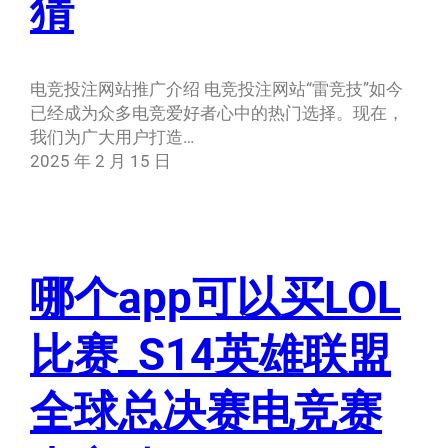
猜
电竞投注网站推广介绍 电竞投注网站“雷竞技”如今
已经成为众多电竞爱好者心中的热门选择。现在，
我们为广大用户打造…
2025 年 2 月 15 日
哪个app可以买LOL
比赛_S14英雄联盟
全球总决赛电竞赛