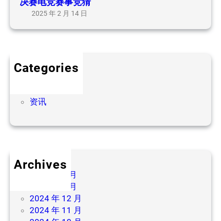
决赛电竞赛事竞猜
S
赛
2025 年 2 月 14 日
1
电
4
竞
英
赛
雄
事
联
Categories
竞
盟
文章
猜
全
新闻
球
资讯
总
决
赛
电
竞
Archives
赛
2025 年 2 月
事
2025 年 1 月
竞
2024 年 12 月
猜
2024 年 11 月