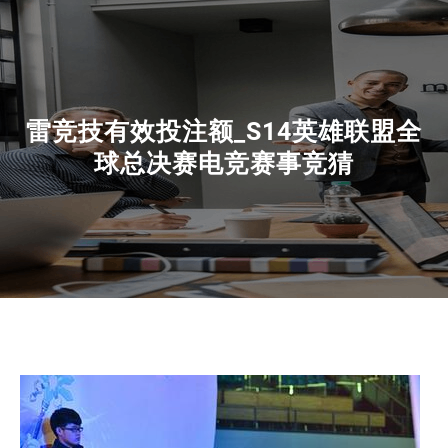
r
c
h
雷竞技有效投注额_S14英雄联盟全
球总决赛电竞赛事竞猜