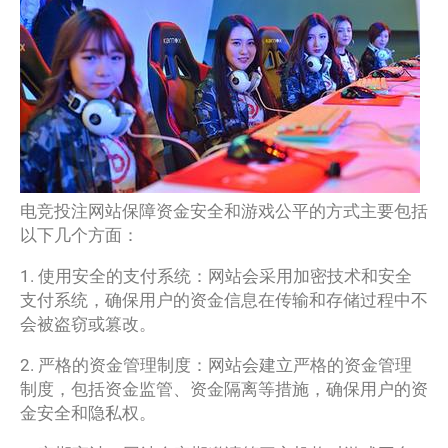
电竞投注网站保障资金安全和游戏公平的方式主要包括
以下几个方面：
1. 使用安全的支付系统：网站会采用加密技术和安全
支付系统，确保用户的资金信息在传输和存储过程中不
会被盗窃或篡改。
2. 严格的资金管理制度：网站会建立严格的资金管理
制度，包括资金监管、资金隔离等措施，确保用户的资
金安全和隐私权。