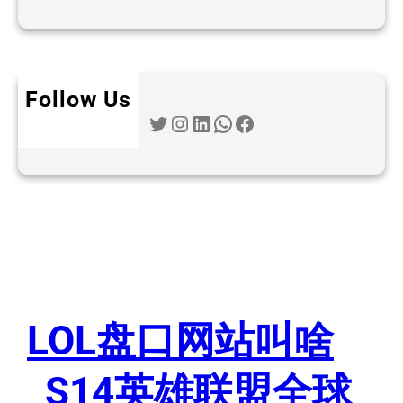
Follow Us
Twitter
Instagram
LinkedIn
WhatsApp
Facebook
LOL盘口网站叫啥
_S14英雄联盟全球